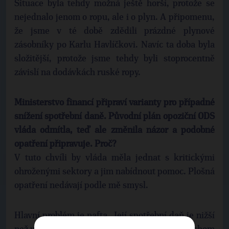
Situace byla tehdy možná ještě horší, protože se
nejednalo jenom o ropu, ale i o plyn. A připomenu,
že jsme v té době zdědili prázdné plynové
zásobníky po Karlu Havlíčkovi. Navíc ta doba byla
složitější, protože jsme tehdy byli stoprocentně
závislí na dodávkách ruské ropy.
Ministerstvo financí připraví varianty pro případné
snížení spotřební daně. Původní plán opoziční ODS
vláda odmítla, teď ale změnila názor a podobné
opatření připravuje. Proč?
V tuto chvíli by vláda měla jednat s kritickými
ohroženými sektory a jim nabídnout pomoc. Plošná
opatření nedávají podle mě smysl.
Hlavní problém je nafta. Její spotřební daň je nižší