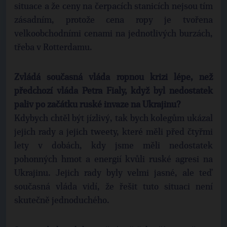
situace a že ceny na čerpacích stanicích nejsou tím
zásadním, protože cena ropy je tvořena
velkoobchodními cenami na jednotlivých burzách,
třeba v Rotterdamu.
Zvládá současná vláda ropnou krizi lépe, než
předchozí vláda Petra Fialy, když byl nedostatek
paliv po začátku ruské invaze na Ukrajinu?
Kdybych chtěl být jízlivý, tak bych kolegům ukázal
jejich rady a jejich tweety, které měli před čtyřmi
lety v dobách, kdy jsme měli nedostatek
pohonných hmot a energií kvůli ruské agresi na
Ukrajinu. Jejich rady byly velmi jasné, ale teď
současná vláda vidí, že řešit tuto situaci není
skutečně jednoduchého.