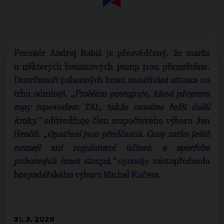
Premiér Andrej Babiš je přesvědčený, že marže
u některých benzinových pump jsou přemrštěné.
Distributoři pohonných hmot zneužívání situace na
trhu odmítají.
„Problém postupuje, klesá přeprava
ropy ropovodem TAL, takže musíme řešit další
kroky,“
odůvodňuje člen rozpočtového výboru Jan
Hrnčíř.
„Opatření jsou předčasná. Ceny zatím ještě
nemají ani regulatorní účinek a spotřeba
pohonných hmot stoupá,“
oponuje
místopředseda
hospodářského výboru Michal Kučera.
31. 3. 2026