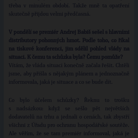
třeba v minulém období. Takže mně ta opatření
skutečně přijdou velmi předčasná.
V pondělí se premiér Andrej Babiš sešel s hlavními
distributory pohonných hmot. Podle toho, co říkal
na tiskové konferenci, jim sdělil pohled vlády na
situaci. K čemu ta schůzka byla? Čemu pomůže?
Vítám, že vláda situaci konečně začala řešit. Chtěli
jsme, aby přišla s nějakým plánem a jednoznačně
informovala, jaká je situace a co se bude dít.
Co bylo účelem schůzky? Řeknu to trošku
s nadsázkou: když se sešlo pět největších
dodavatelů na trhu a jednali o cenách, tak zbystří
všichni z Úřadu pro ochranu hospodářské soutěže.
Ale věřím, že se tam premiér informoval, jaká je