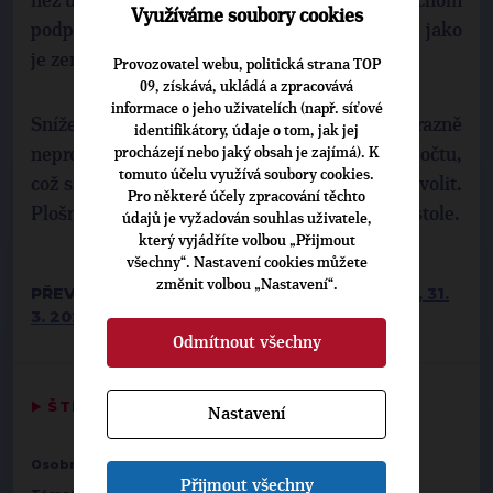
než u benzinu, a to výrazně a dlouhodobě, abychom
Využíváme soubory cookies
podporovali obory, které jsou na naftě závislé, jako
je zemědělství, dopravci a tak dále.
Provozovatel webu, politická strana TOP
09, získává, ukládá a zpracovává
informace o jeho uživatelích (např. síťové
Snížení ceny o 1,50 korun se v té ceně výrazně
identifikátory, údaje o tom, jak jej
procházejí nebo jaký obsah je zajímá). K
neprojeví. Takže stát přijde o příjem do rozpočtu,
tomuto účelu využívá soubory cookies.
což si na rozdíl třeba od Německa nemůže dovolit.
Pro některé účely zpracování těchto
Plošné financování proto v tuto chvíli není na stole.
údajů je vyžadován souhlas uživatele,
který vyjádříte volbou „Přijmout
všechny“. Nastavení cookies můžete
změnit volbou „Nastavení“.
PŘEVZATO Z:
PRO A PROTI, LUKÁŠ MATOŠKA, 31.
3. 2026
(KRÁCENO)
Odmítnout všechny
▶
ŠTÍTKY
◀
Nastavení
Osobnosti:
Michal Kučera
Přijmout všechny