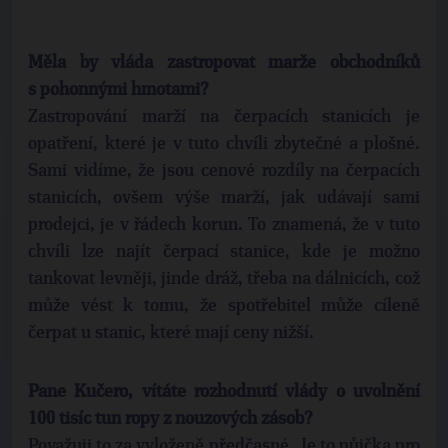
Měla by vláda zastropovat marže obchodníků
s pohonnými hmotami?
Zastropování marží na čerpacích stanicích je
opatření, které je v tuto chvíli zbytečné a plošné.
Sami vidíme, že jsou cenové rozdíly na čerpacích
stanicích, ovšem výše marží, jak udávají sami
prodejci, je v řádech korun. To znamená, že v tuto
chvíli lze najít čerpací stanice, kde je možno
tankovat levněji, jinde dráž, třeba na dálnicích, což
může vést k tomu, že spotřebitel může cíleně
čerpat u stanic, které mají ceny nižší.
Pane Kučero, vítáte rozhodnutí vlády o uvolnění
100 tisíc tun ropy z nouzových zásob?
Považuji to za vyloženě předčasné. Je to půjčka pro