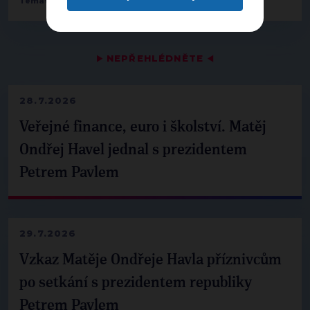
,
Témata:
Doprava
Hospodářství
▶
NEPŘEHLÉDNĚTE
◀
28.7.2026
Veřejné finance, euro i školství. Matěj
Ondřej Havel jednal s prezidentem
Petrem Pavlem
29.7.2026
Vzkaz Matěje Ondřeje Havla příznivcům
po setkání s prezidentem republiky
Petrem Pavlem