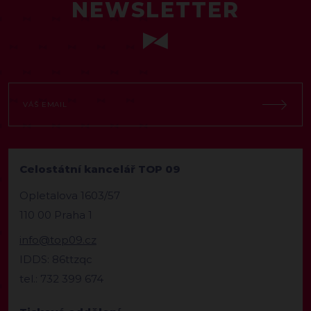
NEWSLETTER
Celostátní kancelář TOP 09
Opletalova 1603/57
110 00 Praha 1
info@top09.cz
IDDS: 86ttzqc
tel.: 732 399 674