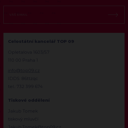
Celostátní kancelář TOP 09
Opletalova 1603/57
110 00 Praha 1
info@top09.cz
IDDS: 86ttzqc
tel.: 732 399 674
Tiskové oddělení
Jakub Tomek
tiskový mluvčí
Jakub.Tomek@top09.cz