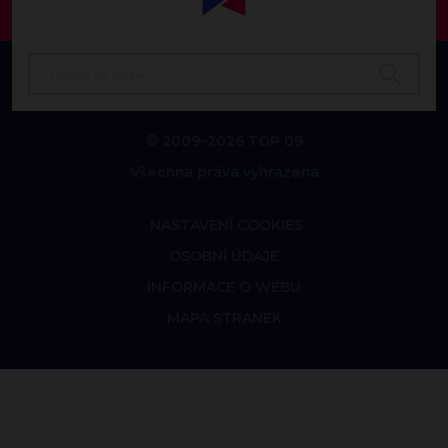
© 2009–2026 TOP 09
Všechna práva vyhrazena
NASTAVENÍ COOKIES
OSOBNÍ ÚDAJE
INFORMACE O WEBU
MAPA STRÁNEK