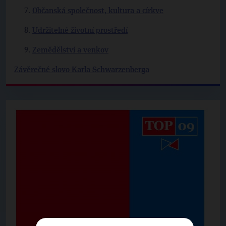
Občanská společnost, kultura a církve
Udržitelné životní prostředí
Zemědělství a venkov
Závěrečné slovo Karla Schwarzenberga