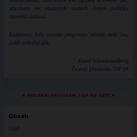
nesouhlasíte, navrhnete své úpravy a řešení tak,
abychom ve stojatých vodách české politiky
rozvířili diskusi.
Každému, kdo tomuto programu věnuje svůj čas,
patří srdečný dík.
Karel Schwarzenberg
Čestný předseda TOP 09
▶
VOLEBNÍ PROGRAM TOP 09 2017
◀
Obsah
Úvod