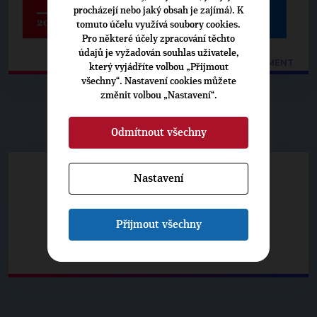
procházejí nebo jaký obsah je zajímá). K
tomuto účelu využívá soubory cookies.
Pro některé účely zpracování těchto
údajů je vyžadován souhlas uživatele,
OTEVŘÍT CELÝ DOKUMENT
který vyjádříte volbou „Přijmout
všechny“. Nastavení cookies můžete
změnit volbou „Nastavení“.
▶
VOLBY 2017
◀
Odmítnout všechny
Lídři
|
Kandidátky
|
Kalendář akcí
Nastavení
Volební spoty
|
Podporují nás
Přijmout všechny
Jak volit
|
Jaký hlas jste?
Tahle knížka je o volbách