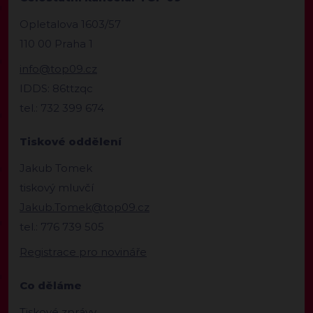
Opletalova 1603/57
110 00 Praha 1
info@top09.cz
IDDS: 86ttzqc
tel.: 732 399 674
Tiskové oddělení
Jakub Tomek
tiskový mluvčí
Jakub.Tomek@top09.cz
tel.: 776 739 505
Registrace pro novináře
Co děláme
Tiskové zprávy