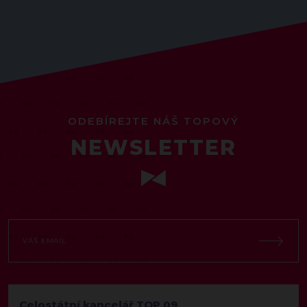
ODEBÍREJTE NÁŠ TOPOVÝ
NEWSLETTER
Celostátní kancelář TOP 09