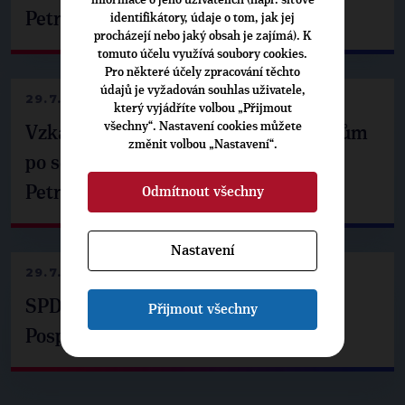
Petrem Pavlem
identifikátory, údaje o tom, jak jej
procházejí nebo jaký obsah je zajímá). K
tomuto účelu využívá soubory cookies.
Pro některé účely zpracování těchto
údajů je vyžadován souhlas uživatele,
29.7.2026
který vyjádříte volbou „Přijmout
všechny“. Nastavení cookies můžete
Vzkaz Matěje Ondřeje Havla příznivcům
změnit volbou „Nastavení“.
po setkání s prezidentem republiky
Petrem Pavlem
Odmítnout všechny
Nastavení
29.7.2026
SPD už není ve zprávě o extremismu.
Přijmout všechny
Pospíšil: Je tu pachuť