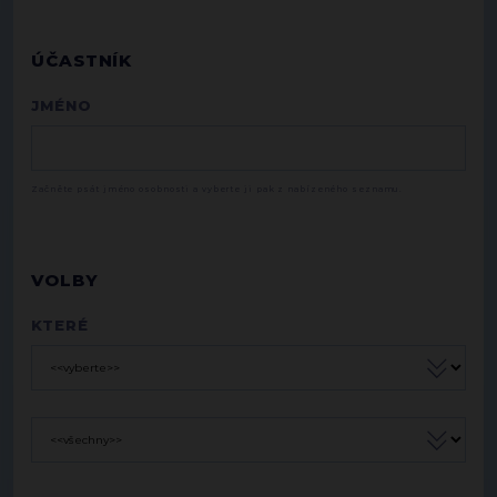
ÚČASTNÍK
JMÉNO
Začněte psát jméno osobnosti a vyberte ji pak z nabízeného seznamu.
VOLBY
KTERÉ