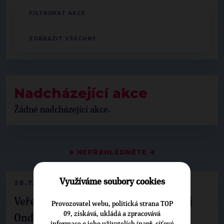
Nadcházející akce
Žádné nadcházející akce.
▶
NEPŘEHLÉDNĚTE
◀
Využíváme soubory cookies
28.7.2026
Veřejné finance, euro i školství. Matěj
Provozovatel webu, politická strana TOP
09, získává, ukládá a zpracovává
Ondřej Havel jednal s prezidentem
informace o jeho uživatelích (např. síťové