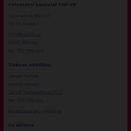
Celostátní kancelář TOP 09
Opletalova 1603/57
110 00 Praha 1
info@top09.cz
IDDS: 86ttzqc
tel.: 732 399 674
Tiskové oddělení
Jakub Tomek
tiskový mluvčí
Jakub.Tomek@top09.cz
tel.: 776 739 505
Registrace pro novináře
Co děláme