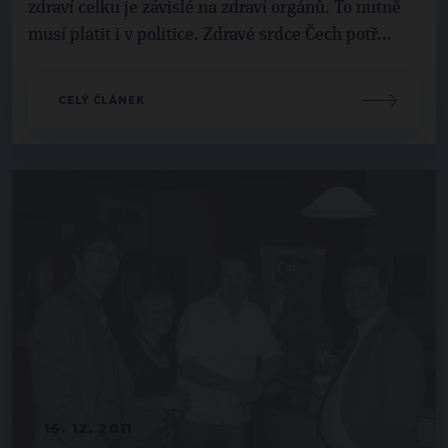
zdraví celku je závislé na zdraví orgánů. To nutně
musí platit i v politice. Zdravé srdce Čech potř...
CELÝ ČLÁNEK
16. 12. 2011