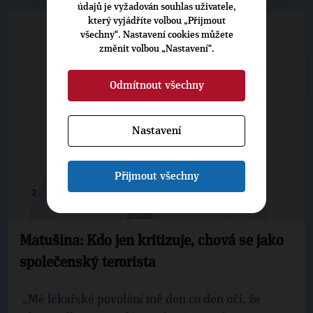
údajů je vyžadován souhlas uživatele,
který vyjádříte volbou „Přijmout
všechny“. Nastavení cookies můžete
změnit volbou „Nastavení“.
Odmítnout všechny
Nastavení
Přijmout všechny
2. 10. 2016
Matušina: Kdo jen kritizuje, chová se jako
společenský terorista
„Mé lékařské povolání mě den co den učí, že