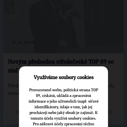
3. 2. 2017
Novým předsedou středočeské TOP 09 se
stal Jan Jakob
Využíváme soubory cookies
Předsedou středočeské TOP 09 se stal Jan Jakob,
Provozovatel webu, politická strana TOP
stávající krajský zastupitel a starosta Roztok.
09, získává, ukládá a zpracovává
informace o jeho uživatelích (např. síťové
identifikátory, údaje o tom, jak jej
CELÝ ČLÁNEK
procházejí nebo jaký obsah je zajímá). K
tomuto účelu využívá soubory cookies.
Pro některé účely zpracování těchto