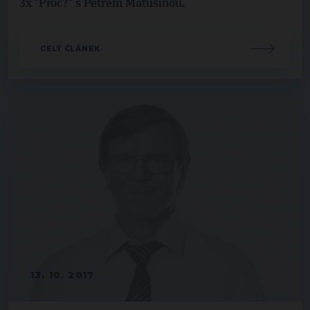
3x "Proč?" s Petrem Matušinou.
CELÝ ČLÁNEK
13. 10. 2017