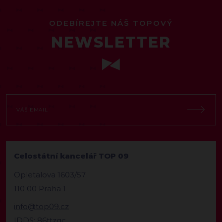
ODEBÍREJTE NÁŠ TOPOVÝ
NEWSLETTER
Celostátní kancelář TOP 09
Opletalova 1603/57
110 00 Praha 1
info@top09.cz
IDDS: 86ttzqc