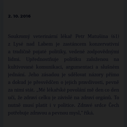
2. 10. 2016
Soukromý veterinární lékař Petr Matušina (61)
z Lysé nad Labem je zastáncem konzervativní
a tradičně pojaté politiky, vedené zodpovědnými
lidmi. Upřednostňuje politiku založenou na
kultivované komunikaci, argumentaci a slušném
jednání. Jeho zásadou je sdělovat názory přímo
a dokud je přesvědčen o jejich pravdivosti, pevně
za nimi stát. „Mé lékařské povolání mě den co den
učí, že zdraví celku je závislé na zdraví orgánů. To
nutně musí platit i v politice. Zdravé srdce Čech
potřebuje zdravou a pevnou mysl,“ říká.