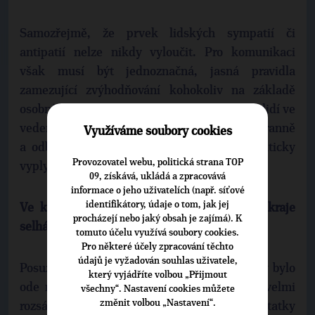
Samozřejmě, že prvek lidských sympatií či
antipatií nelze nikdy vyloučit. Pro komunikaci
však musí být jednoznačná, jasná pravidla
zamezující zvýhodňování kohokoliv na základě
osobních preferencí či stranické příslušnosti lidí ve
vedení kraje a obcí. Je nutné rozhodovat nestranně
Využíváme soubory cookies
a odborně. Vše další již pak z toho automaticky
Provozovatel webu, politická strana TOP
vyplyne.
09, získává, ukládá a zpracovává
informace o jeho uživatelích (např. síťové
identifikátory, údaje o tom, jak jej
Ve které oblasti podle vás nynější vedení kraje
procházejí nebo jaký obsah je zajímá). K
selhává?
tomuto účelu využívá soubory cookies.
Pro některé účely zpracování těchto
údajů je vyžadován souhlas uživatele,
Posuzovat současné vedení kraje globálně by bylo
který vyjádříte volbou „Přijmout
ode mne trochu troufalé. Vždyť agenda je velmi
všechny“. Nastavení cookies můžete
změnit volbou „Nastavení“.
rozsáhlá. Přesto jako občan vidím nedostatky