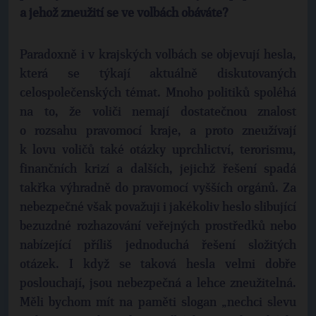
a jehož zneužití se ve volbách obáváte?
Paradoxně i v krajských volbách se objevují hesla,
která se týkají aktuálně diskutovaných
celospolečenských témat. Mnoho politiků spoléhá
na to, že voliči nemají dostatečnou znalost
o rozsahu pravomocí kraje, a proto zneužívají
k lovu voličů také otázky uprchlictví, terorismu,
finančních krizí a dalších, jejichž řešení spadá
takřka výhradně do pravomocí vyšších orgánů. Za
nebezpečné však považuji i jakékoliv heslo slibující
bezuzdné rozhazování veřejných prostředků nebo
nabízející příliš jednoduchá řešení složitých
otázek. I když se taková hesla velmi dobře
poslouchají, jsou nebezpečná a lehce zneužitelná.
Měli bychom mít na paměti slogan „nechci slevu