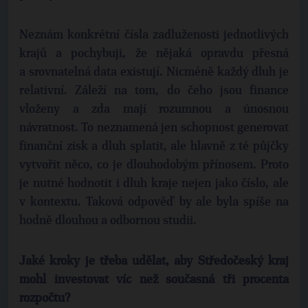
Neznám konkrétní čísla zadluženosti jednotlivých
krajů a pochybuji, že nějaká opravdu přesná
a srovnatelná data existují. Nicméně každý dluh je
relativní. Záleží na tom, do čeho jsou finance
vloženy a zda mají rozumnou a únosnou
návratnost. To neznamená jen schopnost generovat
finanční zisk a dluh splatit, ale hlavně z té půjčky
vytvořit něco, co je dlouhodobým přínosem. Proto
je nutné hodnotit i dluh kraje nejen jako číslo, ale
v kontextu. Taková odpověď by ale byla spíše na
hodně dlouhou a odbornou studii.
Jaké kroky je třeba udělat, aby Středočeský kraj
mohl investovat víc než současná tři procenta
rozpočtu?