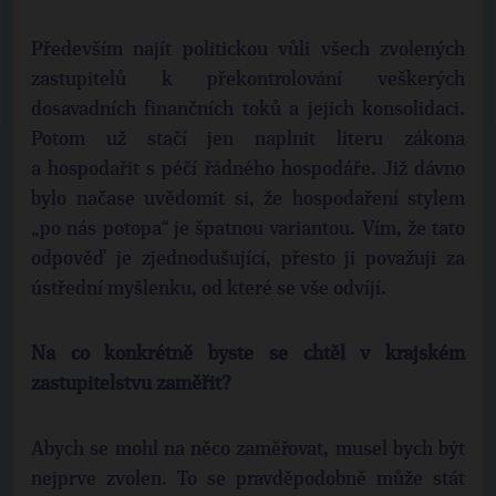
Především najít politickou vůli všech zvolených
zastupitelů k překontrolování veškerých
dosavadních finančních toků a jejich konsolidaci.
Potom už stačí jen naplnit literu zákona
a hospodařit s péčí řádného hospodáře. Již dávno
bylo načase uvědomit si, že hospodaření stylem
„po nás potopa“ je špatnou variantou. Vím, že tato
odpověď je zjednodušující, přesto ji považuji za
ústřední myšlenku, od které se vše odvíjí.
Na co konkrétně byste se chtěl v krajském
zastupitelstvu zaměřit?
Abych se mohl na něco zaměřovat, musel bych být
nejprve zvolen. To se pravděpodobně může stát