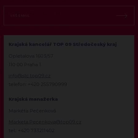
Krajská kancelář TOP 09 Středočeský kraj
Opletalova 1603/57
110 00 Praha 1
info@stc.top09.cz
telefon: +420 255790999
Krajská manažerka
Markéta Pečenková
Marketa.Pecenkova@top09.cz
tel.: +420 733211402