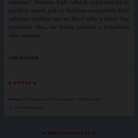
zadarmo“. Budeme-li při volbách, nejen krajských,
používat mozek, pak se dočkáme zastupitelů, kteří
nebudou spoléhat jen na líbivé sliby a líbivé činy
prosazené silou, ale budou pracovat a rozhodovat
silou rozumu.
JAN ŠVÁCHA
▶
ŠTÍTKY
◀
-
-
Volby:
2016 zastupitelstva krajů
Středočeský
12. Petr Matušina
▶
NEPŘEHLÉDNĚTE
◀