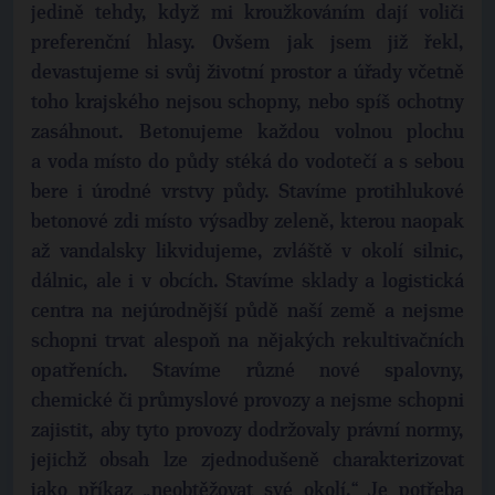
jedině tehdy, když mi kroužkováním dají voliči
preferenční hlasy. Ovšem jak jsem již řekl,
devastujeme si svůj životní prostor a úřady včetně
toho krajského nejsou schopny, nebo spíš ochotny
zasáhnout. Betonujeme každou volnou plochu
a voda místo do půdy stéká do vodotečí a s sebou
bere i úrodné vrstvy půdy. Stavíme protihlukové
betonové zdi místo výsadby zeleně, kterou naopak
až vandalsky likvidujeme, zvláště v okolí silnic,
dálnic, ale i v obcích. Stavíme sklady a logistická
centra na nejúrodnější půdě naší země a nejsme
schopni trvat alespoň na nějakých rekultivačních
opatřeních. Stavíme různé nové spalovny,
chemické či průmyslové provozy a nejsme schopni
zajistit, aby tyto provozy dodržovaly právní normy,
jejichž obsah lze zjednodušeně charakterizovat
jako příkaz „neobtěžovat své okolí.“ Je potřeba