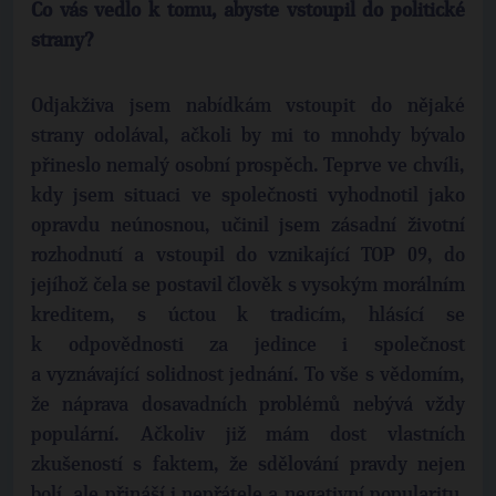
Co vás vedlo k tomu, abyste vstoupil do politické
strany?
Odjakživa jsem nabídkám vstoupit do nějaké
strany odolával, ačkoli by mi to mnohdy bývalo
přineslo nemalý osobní prospěch. Teprve ve chvíli,
kdy jsem situaci ve společnosti vyhodnotil jako
opravdu neúnosnou, učinil jsem zásadní životní
rozhodnutí a vstoupil do vznikající TOP 09, do
jejíhož čela se postavil člověk s vysokým morálním
kreditem, s úctou k tradicím, hlásící se
k odpovědnosti za jedince i společnost
a vyznávající solidnost jednání. To vše s vědomím,
že náprava dosavadních problémů nebývá vždy
populární. Ačkoliv již mám dost vlastních
zkušeností s faktem, že sdělování pravdy nejen
bolí, ale přináší i nepřátele a negativní popularitu,