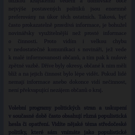
blízkou krajskému vedení a domovské obce
nejvýše postavených politiků jsou enormně
preferovány na úkor těch ostatních. Taková, byť
často prokazatelně pravdivá informace, je bohužel
novinářsky využitelnější než prosté informace
o činnosti. Proto vidím i velkou chybu
v nedostatečné komunikaci s novináři, jež vede
k malé informovanosti občanů, a tím pak k nulové
zpětné vazbě. Dříve byly okresy, občané k nim měli
blíž a na jejich činnost bylo lépe vidět. Pokud lidé
nemají informace anebo dokonce vidí nečinnost,
není překvapující nezájem občanů o kraj.
Volební programy politických stran a uskupení
v současné době často obsahují různá populistická
hesla či opatření. Vidíte nějaké téma středočeské
politiky, které sám vnímáte jako populistické