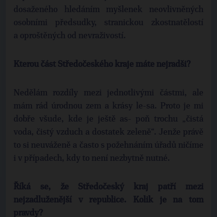
dosaženého hledáním myšlenek neovlivněných
osobními předsudky, stranickou zkostnatělostí
a oproštěných od nevraživostí.
Kterou část Středočeského kraje máte nejradši?
Nedělám rozdíly mezi jednotlivými částmi, ale
mám rád úrodnou zem a krásy le-sa. Proto je mi
dobře všude, kde je ještě as- poň trochu „čistá
voda, čistý vzduch a dostatek zeleně“. Jenže právě
to si neuváženě a často s požehnáním úřadů ničíme
i v případech, kdy to není nezbytně nutné.
Říká se, že Středočeský kraj patří mezi
nejzadluženější v republice. Kolik je na tom
pravdy?