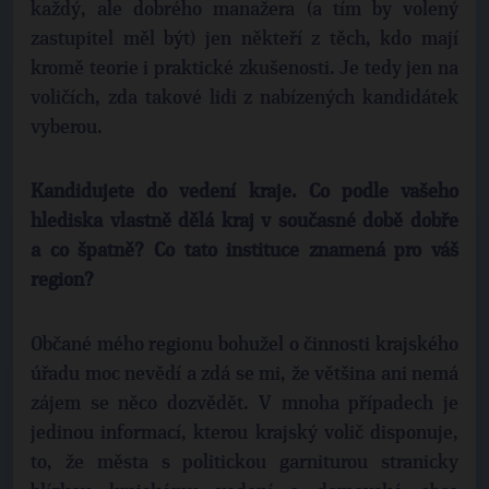
každý, ale dobrého manažera (a tím by volený
zastupitel měl být) jen někteří z těch, kdo mají
kromě teorie i praktické zkušenosti. Je tedy jen na
voličích, zda takové lidi z nabízených kandidátek
vyberou.
Kandidujete do vedení kraje. Co podle vašeho
hlediska vlastně dělá kraj v současné době dobře
a co špatně? Co tato instituce znamená pro váš
region?
Občané mého regionu bohužel o činnosti krajského
úřadu moc nevědí a zdá se mi, že většina ani nemá
zájem se něco dozvědět. V mnoha případech je
jedinou informací, kterou krajský volič disponuje,
to, že města s politickou garniturou stranicky