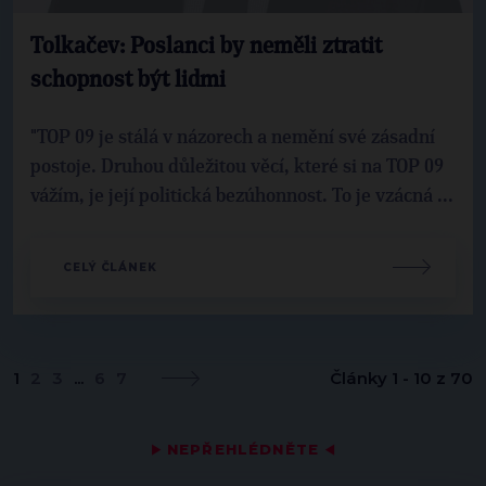
Tolkačev: Poslanci by neměli ztratit
schopnost být lidmi
"TOP 09 je stálá v názorech a nemění své zásadní
postoje. Druhou důležitou věcí, které si na TOP 09
vážím, je její politická bezúhonnost. To je vzácná ...
CELÝ ČLÁNEK
1
2
3
...
6
7
Články 1 - 10 z 70
▶
NEPŘEHLÉDNĚTE
◀