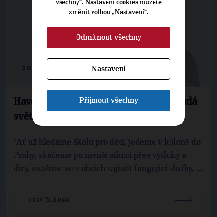
všechny“. Nastavení cookies můžete
změnit volbou „Nastavení“.
Odmítnout všechny
20. 10. 2017
Nastavení
Přijmout všechny
Havelková: Na každé naše konání dopadá
světlo nebo stín politiky
"Ať už hledáme školu pro děti, jedeme v koloně do
Prahy, skáčeme po menší silnici přes výtluky a
díry, snažíme se v obcích zajistit fungující služby, ...
CELÝ ČLÁNEK