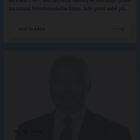
od roku 1989. Ten největší souboj se odehraje právě
na území Středočeského kraje, kde proti sobě pů...
CELÝ ČLÁNEK
19. 10. 2017