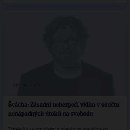
20. 10. 2017
Švácha: Zásadní nebezpečí vidím v součtu
nenápadných útoků na svobodu
"Změnilo se množství svobody ve společnosti.