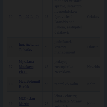
manažer ve státní
správě, Ústav pro
hospodářskou
15.
Tomáš Janák
43
úpravu lesů
Čelákovice
Brandýs nad
Labem, zastupitel
Čelákovic
podnikatel,
Ing. Antonín
16.
50
krizový
Libušín
Tolkačev
management
Mgr. Jana
pedagog,
17.
Mužíková,
43
zastupitelka
Neveklov
Ph.D.
Neveklova
Mgr. Bohumil
18.
56
ředitel ZŠ Kolín
Kolín
Herčík
lékař - chirurg,
MUDr. Jan
zakladatel Strany
19.
Martin
73
Kolín
zelených,