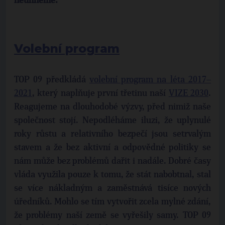
neuhneme.
Volební program
TOP 09 předkládá
volební program na léta 2017–
2021
, který naplňuje první třetinu naší
VIZE 2030
.
Reagujeme na dlouhodobé výzvy, před nimiž naše
společnost stojí. Nepodléháme iluzi, že uplynulé
roky růstu a relativního bezpečí jsou setrvalým
stavem a že bez aktivní a odpovědné politiky se
nám může bez problémů dařit i nadále. Dobré časy
vláda využila pouze k tomu, že stát nabobtnal, stal
se více nákladným a zaměstnává tisíce nových
úředníků. Mohlo se tím vytvořit zcela mylné zdání,
že problémy naší země se vyřešily samy. TOP 09