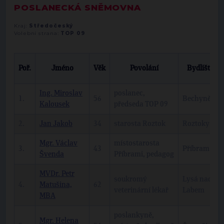
POSLANECKÁ SNĚMOVNA
Kraj:
Středočeský
Volební strana:
TOP 09
Poř.
Jméno
Věk
Povolání
Bydliště
Ing. Miroslav
poslanec,
1.
56
Bechyně
Kalousek
předseda TOP 09
2.
Jan Jakob
34
starosta Roztok
Roztoky
Mgr. Václav
místostarosta
3.
43
Příbram
Švenda
Příbrami, pedagog
MVDr. Petr
soukromý
Lysá nad
4.
Matušina,
62
veterinární lékař
Labem
MBA
poslankyně,
Mgr. Helena