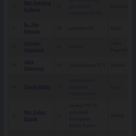
Mgr. Kateřina
26.
26
pro cizince,
Rakovník
Kotková
studentka FF UK
Bc. Petr
27.
28
průvodce CK
Kolín
Křemen
Jaroslav
Velké
28.
43
stavitel
Steinbach
Popovice
Jana
29.
35
ekonomka na ZUŠ
Bradlec
Valentová
provozovatel
30.
Tomáš Müller
59
penzionu
Lány
v Krkonoších
student PF UK,
Mgr. Oskar
pořadatel
31.
23
Mělník
Blažek
Olympiády
lidských práv