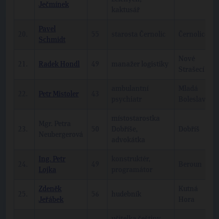
Ječmínek
kaktusář
Pavel
20.
55
starosta Černolic
Černolice
Schmidt
Nové
21.
Radek Hondl
49
manažer logistiky
Strašecí
ambulantní
Mladá
22.
Petr Mistoler
43
psychiatr
Boleslav
místostarostka
Mgr. Petra
23.
50
Dobříše,
Dobříš
Neubergerová
advokátka
Ing. Petr
konstruktér,
24.
49
Beroun
Lojka
programátor
Zdeněk
Kutná
25.
56
hudebník
Jeřábek
Hora
učitelka češtiny