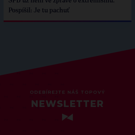
SPD už není ve zprávě o extremismu.
Pospíšil: Je tu pachuť
ODEBÍREJTE NÁŠ TOPOVÝ
NEWSLETTER