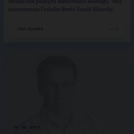
občanů stát pouhými zaměstnanci holdingu." říká
místostarosta Českého Brodu Tomáš Klínecký.
CELÝ ČLÁNEK
19. 10. 2017