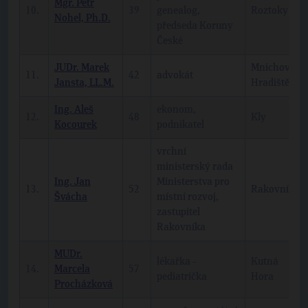
Mgr. Petr
10.
39
genealog,
Roztoky
Nohel, Ph.D.
předseda Koruny
České
JUDr. Marek
Mnichovo
11.
42
advokát
Jansta, LL.M.
Hradiště
Ing. Aleš
ekonom,
12.
48
Kly
Kocourek
podnikatel
vrchní
ministerský rada
Ing. Jan
Ministerstva pro
13.
52
Rakovník
Švácha
místní rozvoj,
zastupitel
Rakovníka
MUDr.
lékařka -
Kutná
14.
Marcela
57
pediatrička
Hora
Procházková