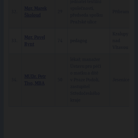
jednatel textilní
Mgr. Marek
společnosti,
32.
29
Příbram
Školoud
předseda spolku
Pražské ulice
Kralupy
Mgr. Pavel
33.
74
pedagog
nad
Rynt
Vltavou
lékař, manažer
Ústavu pro péči
o matku a dítě
MUDr. Petr
34.
50
v Praze Podolí,
Jesenice
Tiso, MBA
zastupitel
Středočeského
kraje