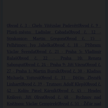
Obvod č. 3 - Cheb: Vítězslav Padevět
Obvod č. 9 -
Plzeň-město: Ladislav Cabada
Obvod č. 12 -
Strakonice: Martin Gregora
Obvod č. 15 -
Pelhřimov: Ivo Jahelka
Obvod č. 18 - Příbram:
Václav Švenda
Obvod č. 21 - Praha 5: Vladimír
Balaš
Obvod č. 22 - Praha 10: Renata
Sabongui
Obvod č. 24 - Praha 9: Jiří Vávra
Obvod č.
27 - Praha 1: Martin Bursík
Obvod č. 30 - Kladno:
Michaela Vojtová
Obvod č. 33 - Děčín: Zbyněk
Linhart
Obvod č. 39 - Trutnov: Adolf Klepš
Obvod č.
42 - Kolín: Pavel Kárník
Obvod č. 45 - Hradec
Králové: Jiří Oliva
Obvod č. 48 - Rychnov nad
Kněžnou: Václav Cempírek
Obvod č. 51 - Žďár nad