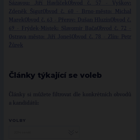
Sázavou: Jiří Havlíček
Obvod č. 57 - Vyškov:
Zdeněk Šigut
Obvod č. 60 - Brno-město: Michal
Marek
Obvod č. 63 - Přerov: Dušan Hluzín
Obvod č.
69 - Frýdek-Místek: Slavomír Bača
Obvod č. 72 -
Ostrava-město: Jiří Joneš
Obvod č. 78 - Zlín: Petr
Žůrek
Články týkající se voleb
Články si můžete filtrovat dle konkrétních obvodů
a kandidátů:
VOLBY