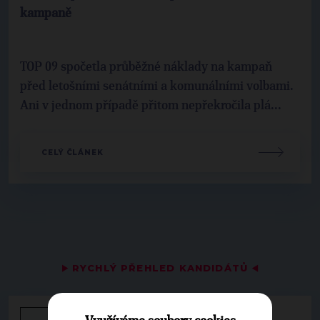
kampaně
TOP 09 spočetla průběžné náklady na kampaň
před letošními senátními a komunálními volbami.
Ani v jednom případě přitom nepřekročila plá...
CELÝ ČLÁNEK
▶
RYCHLÝ PŘEHLED KANDIDÁTŮ
◀