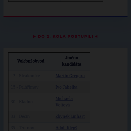
▶
DO 2. KOLA POSTUPILI
◀
Jméno
Volební obvod
kandidáta
12 - Strakonice
Martin Gregora
15 - Pelhřimov
Ivo Jahelka
Michaela
30 - Kladno
Vojtová
33 - Děčín
Zbyněk Linhart
39 - Trutnov
Adolf Klepš