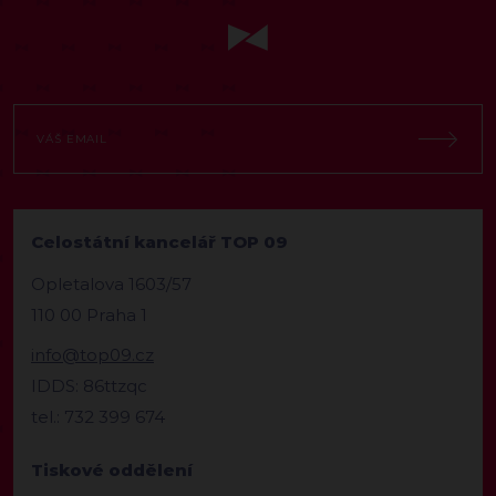
Celostátní kancelář TOP 09
Opletalova 1603/57
110 00 Praha 1
info@top09.cz
IDDS: 86ttzqc
tel.: 732 399 674
Tiskové oddělení