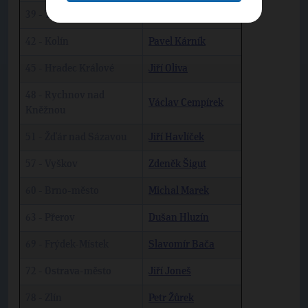
39 - Trutnov
Adolf Klepš
42 - Kolín
Pavel Kárník
45 - Hradec Králové
Jiří Oliva
48 - Rychnov nad
Václav Cempírek
Kněžnou
51 - Žďár nad Sázavou
Jiří Havlíček
57 - Vyškov
Zdeněk Šigut
60 - Brno-město
Michal Marek
63 - Přerov
Dušan Hluzín
69 - Frýdek-Místek
Slavomír Bača
72 - Ostrava-město
Jiří Joneš
78 - Zlín
Petr Žůrek