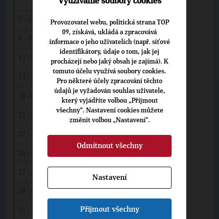
Využíváme soubory cookies
Volební obvod
Jméno kandidáta
3 - Cheb
Vítězslav Padevět
Provozovatel webu, politická strana TOP
09, získává, ukládá a zpracovává
9 - Plzeň-město
Ladislav Cabada
informace o jeho uživatelích (např. síťové
identifikátory, údaje o tom, jak jej
12 - Strakonice
Martin Gregora
procházejí nebo jaký obsah je zajímá). K
tomuto účelu využívá soubory cookies.
15 - Pelhřimov
Ivo Jahelka
Pro některé účely zpracování těchto
údajů je vyžadován souhlas uživatele,
18 - Příbram
Václav Švenda
který vyjádříte volbou „Přijmout
všechny“. Nastavení cookies můžete
21 - Praha 5
Vladimír Balaš
změnit volbou „Nastavení“.
22 - Praha 10
Renata Sabongui
Odmítnout všechny
24 - Praha 9
Jiří Vávra
27 - Praha 1
Martin Bursík
Nastavení
30 - Kladno
Michaela Vojtová
Přijmout všechny
33 - Děčín
Zbyněk Linhart