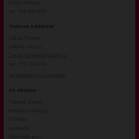
IDDS: 86ttzqc
tel.: 732 399 674
Tiskové oddělení
Jakub Tomek
tiskový mluvčí
Jakub.Tomek@top09.cz
tel.: 776 739 505
Registrace pro novináře
Co děláme
Tiskové zprávy
Mediální výstupy
TOPlife
Aplikace
Kalendář akcí