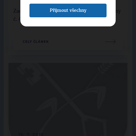
Přijmout všechny
Zastupitelstvo obce rozhodlo o pořízení změny
č. 4 územního plánu obce.
CELÝ ČLÁNEK
19. 7. 2012