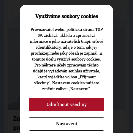
CELÝ ČLÁNEK
Využíváme soubory cookies
Provozovatel webu, politická strana TOP
09, získává, ukládá a zpracovává
informace o jeho uživatelích (např. síťové
identifikátory, údaje o tom, jak jej
procházejí nebo jaký obsah je zajímá). K
tomuto účelu využívá soubory cookies.
Pro některé účely zpracování těchto
údajů je vyžadován souhlas uživatele,
který vyjádříte volbou „Přijmout
všechny“. Nastavení cookies můžete
změnit volbou „Nastavení“.
31. 7. 2012
Odmítnout všechny
Změna územního plánu Jesenice –
Nastavení
proces zahájen