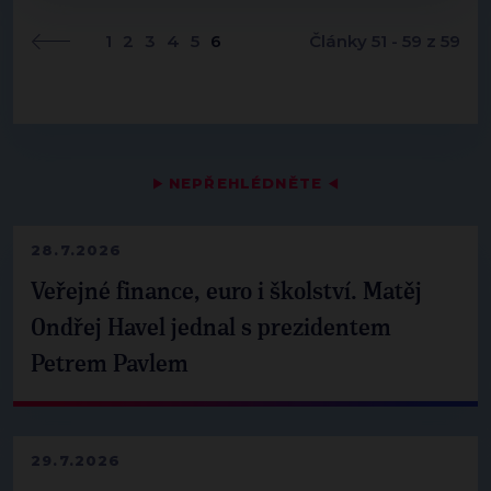
1
2
3
4
5
6
Články 51 - 59 z 59
▶
NEPŘEHLÉDNĚTE
◀
28.7.2026
Veřejné finance, euro i školství. Matěj
Ondřej Havel jednal s prezidentem
Petrem Pavlem
29.7.2026