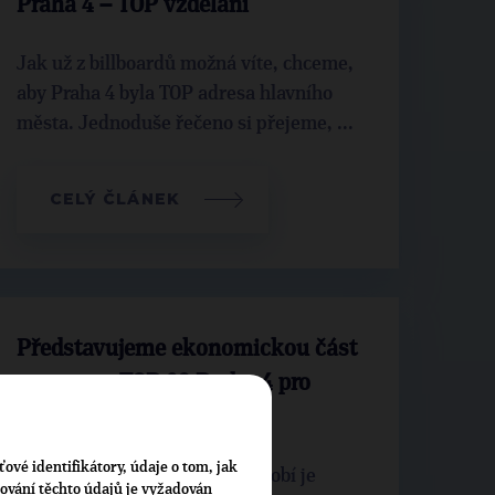
Praha 4 – TOP vzdělání
Jak už z billboardů možná víte, chceme,
aby Praha 4 byla TOP adresa hlavního
města. Jednoduše řečeno si přejeme, ...
CELÝ ČLÁNEK
Představujeme ekonomickou část
programu TOP 09 Praha 4 pro
komunální volby
ťové identifikátory, údaje o tom, jak
Prioritou pro nadcházející období je
cování těchto údajů je vyžadován