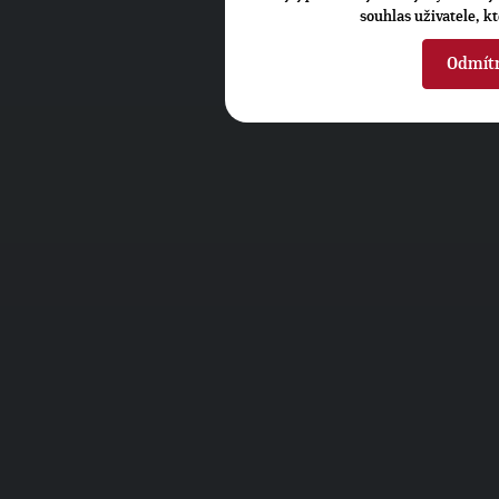
souhlas uživatele, k
Odmít