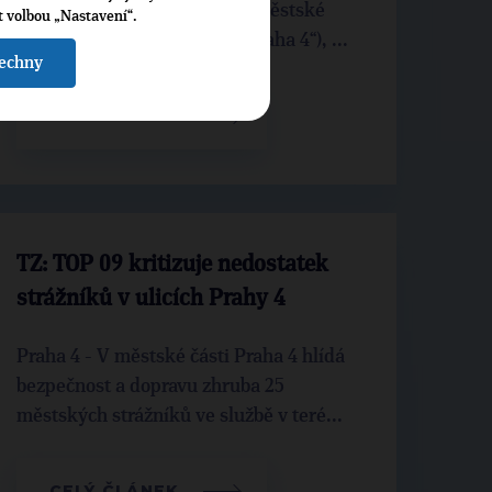
sestavit vyrovnaný rozpočet městské
t volbou „Nastavení“.
části Praha 4 (dále jen „MČ Praha 4“), ...
šechny
CELÝ ČLÁNEK
TZ: TOP 09 kritizuje nedostatek
strážníků v ulicích Prahy 4
Praha 4 - V městské části Praha 4 hlídá
bezpečnost a dopravu zhruba 25
městských strážníků ve službě v teré...
CELÝ ČLÁNEK