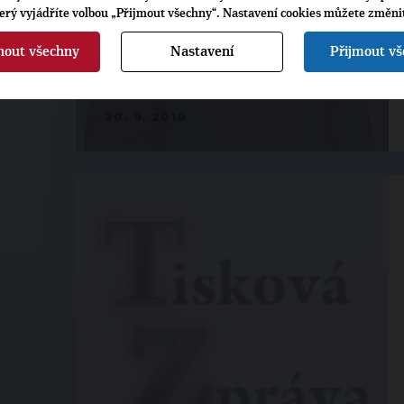
terý vyjádříte volbou „Přijmout všechny“. Nastavení cookies můžete změni
nout všechny
Nastavení
Přijmout v
20. 9. 2010