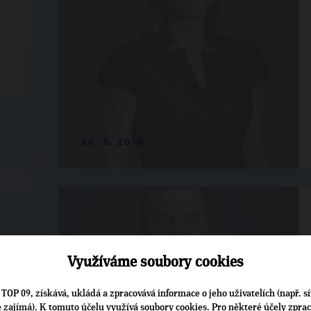
20. 9. 2010
Využíváme soubory cookies
TOP 09, získává, ukládá a zpracovává informace o jeho uživatelích (např. sí
je zajímá). K tomuto účelu využívá soubory cookies. Pro některé účely zpra