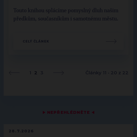
Touto knihou splácíme pomyslný dluh našim
předkům, současníkům i samotnému městu.
CELÝ ČLÁNEK
1
2
3
Články 11 - 20 z 22
▶
NEPŘEHLÉDNĚTE
◀
28.7.2026