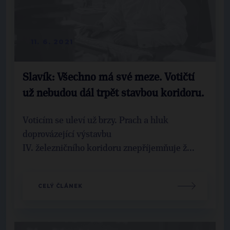
11. 6. 2021
Slavík: Všechno má své meze. Votičtí
už nebudou dál trpět stavbou koridoru.
Voticím se uleví už brzy. Prach a hluk
doprovázející výstavbu
IV. železničního koridoru znepříjemňuje ž...
CELÝ ČLÁNEK