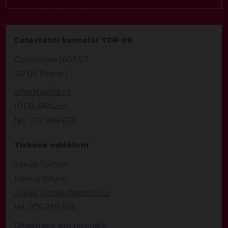
Celostátní kancelář TOP 09
Opletalova 1603/57
110 00 Praha 1
info@top09.cz
IDDS: 86ttzqc
tel.: 732 399 674
Tiskové oddělení
Jakub Tomek
tiskový mluvčí
Jakub.Tomek@top09.cz
tel.: 776 739 505
Registrace pro novináře