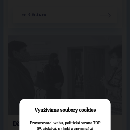
CELÝ ČLÁNEK
3. 6. 2021
Využíváme soubory cookies
Provozovatel webu, politická strana TOP
Děsivá historie kolektivizace na
09, získává, ukládá a zpracovává