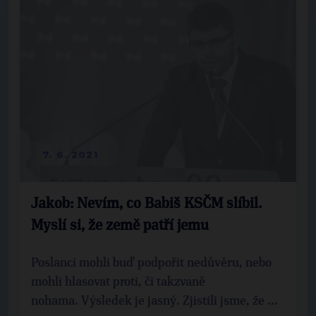
7. 6. 2021
Jakob: Nevím, co Babiš KSČM slíbil.
Myslí si, že země patří jemu
Poslanci mohli buď podpořit nedůvěru, nebo
mohli hlasovat proti, či takzvaně
nohama. Výsledek je jasný. Zjistili jsme, že ...