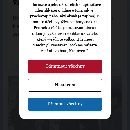
Voticku
informace o jeho uživatelích (např. síťové
identifikátory, údaje o tom, jak jej
procházejí nebo jaký obsah je zajímá). K
Dva byli přímo zde ve votickém klášteře ubiti
tomuto účelu využívá soubory cookies.
k smrti, dva byli popraveni, dalších 192
Pro některé účely zpracování těchto
zemědělců bylo odsouzeno k souhrnnému ...
údajů je vyžadován souhlas uživatele,
který vyjádříte volbou „Přijmout
všechny“. Nastavení cookies můžete
změnit volbou „Nastavení“.
CELÝ ČLÁNEK
Odmítnout všechny
Nastavení
Přijmout všechny