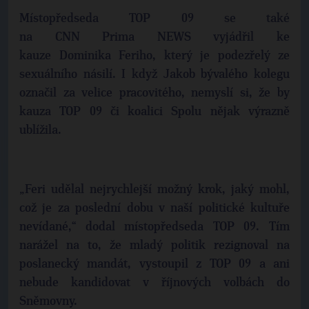
Místopředseda TOP 09 se také
na CNN Prima NEWS vyjádřil ke
kauze Dominika Feriho, který je podezřelý ze
sexuálního násilí. I když Jakob bývalého kolegu
označil za velice pracovitého, nemyslí si, že by
kauza TOP 09 či koalici Spolu nějak výrazně
ublížila.
„Feri udělal nejrychlejší možný krok, jaký mohl,
což je za poslední dobu v naší politické kultuře
nevídané,“ dodal místopředseda TOP 09. Tím
narážel na to, že mladý politik rezignoval na
poslanecký mandát, vystoupil z TOP 09 a ani
nebude kandidovat v říjnových volbách do
Sněmovny.