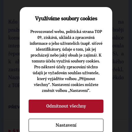
Využíváme soubory cookies
Kdo však nahradí Feriho na
pražské kandidátce, Jakob nechtěl podrobněji
Provozovatel webu, politická strana TOP
komentovat. Vyloučil však, že by koalice
09, získává, ukládá a zpracovává
informace o jeho uživatelích (např. síťové
intenzivně zvažovala
identifikátory, údaje o tom, jak jej
řeporyjského starostu Pavla Novotného (ODS), a
procházejí nebo jaký obsah je zajímá). K
k alternativě v podobě poslance a pražského
tomuto účelu využívá soubory cookies.
Pro některé účely zpracování těchto
zastupitele Jana Čižinského také příliš neřekl.
údajů je vyžadován souhlas uživatele,
Naznačil však, že by místo měl zaujmout někdo
který vyjádříte volbou „Přijmout
všechny“. Nastavení cookies můžete
z TOP 09.
změnit volbou „Nastavení“.
Odmítnout všechny
PŘEVZATO Z:
CNN PRIMA NEWS
Nastavení
▶
ŠTÍTKY
◀