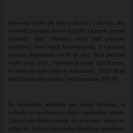
Hlasování podle něj bylo nezbytné i z důvodu, aby
se každý poslanec musel vyjádřit, na které „straně
barikády“ stojí. „Poslanci mohli buď podpořit
nedůvěru, nebo mohli hlasovat proti, či takzvaně
nohama (komunisté odešli ze sálu, čímž podrželi
vládu; pozn. red) . Výsledek je jasný. Zjistili jsme,
že vláda má stále podporu komunistů, i když říkali
před časem něco jiného,“ uvedl poslanec TOP 09.
Že komunisté nebudou pro návrh hlasovat, si
rozhodli už na středeční schůzi výkonného výboru.
„Vláda naši důvěru nemá, ale pravicové strany už
vůbec ne. Tohoto zbytečného divadla se nebudeme