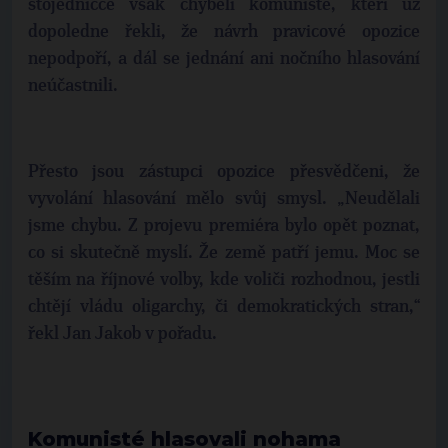
stojedničce však chyběli komunisté, kteří už
dopoledne řekli, že návrh pravicové opozice
nepodpoří, a dál se jednání ani nočního hlasování
neúčastnili.
Přesto jsou zástupci opozice přesvědčeni, že
vyvolání hlasování mělo svůj smysl. „Neudělali
jsme chybu. Z projevu premiéra bylo opět poznat,
co si skutečně myslí. Že země patří jemu. Moc se
těším na říjnové volby, kde voliči rozhodnou, jestli
chtějí vládu oligarchy, či demokratických stran,“
řekl Jan Jakob v pořadu.
Komunisté hlasovali nohama