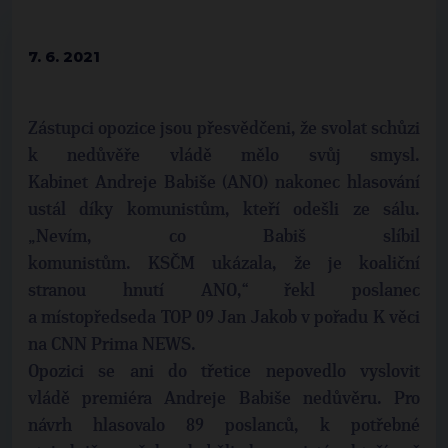
7. 6. 2021
Zástupci opozice jsou přesvědčeni, že svolat schůzi
k nedůvěře vládě mělo svůj smysl.
Kabinet Andreje Babiše (ANO) nakonec hlasování
ustál díky komunistům, kteří odešli ze sálu.
„Nevím, co Babiš slíbil
komunistům. KSČM ukázala, že je koaliční
stranou hnutí ANO,“ řekl poslanec
a místopředseda TOP 09 Jan Jakob v pořadu K věci
na CNN Prima NEWS.
Opozici se ani do třetice nepovedlo vyslovit
vládě premiéra Andreje Babiše nedůvěru. Pro
návrh hlasovalo 89 poslanců, k potřebné