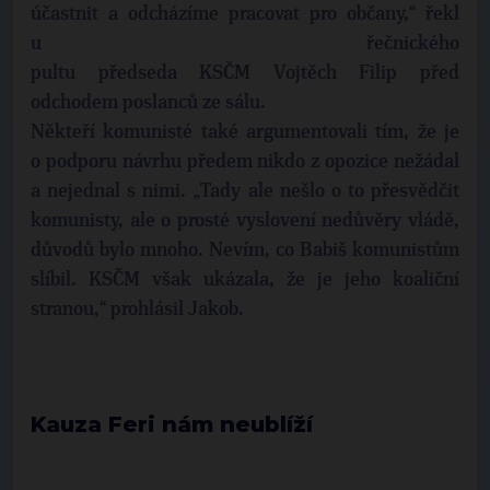
účastnit a odcházíme pracovat pro občany,“ řekl
u řečnického
pultu předseda KSČM Vojtěch Filip před
odchodem poslanců ze sálu.
Někteří komunisté také argumentovali tím, že je
o podporu návrhu předem nikdo z opozice nežádal
a nejednal s nimi. „Tady ale nešlo o to přesvědčit
komunisty, ale o prosté vyslovení nedůvěry vládě,
důvodů bylo mnoho. Nevím, co Babiš komunistům
slíbil. KSČM však ukázala, že je jeho koaliční
stranou,“ prohlásil Jakob.
Kauza Feri nám neublíží