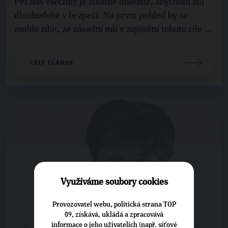
Pro nás všechny je životně důležité, abychom žili
dlouhodobě v bezpečí. Na první pohled by se
mohlo zdát, že zásadní roli v zajištění tohoto cíle ...
CELÝ ČLÁNEK
Využíváme soubory cookies
Provozovatel webu, politická strana TOP
09, získává, ukládá a zpracovává
informace o jeho uživatelích (např. síťové