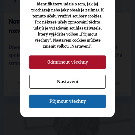
9. 6. 2017
identifikátory, údaje o tom, jak jej
procházejí nebo jaký obsah je zajímá). K
tomuto účelu využívá soubory cookies.
Nováková: České děti se nejvíc bojí
Pro některé účely zpracování těchto
údajů je vyžadován souhlas uživatele,
rozvodu rodičů
který vyjádříte volbou „Přijmout
všechny“. Nastavení cookies můžete
změnit volbou „Nastavení“.
Dnes je rodina, nejdůležitější přirozená součást
společenského ekosystému, v oslabení. Na druhé
Odmítnout všechny
straně, chceme-li jako národ a jako ...
Nastavení
CELÝ ČLÁNEK
Přijmout všechny