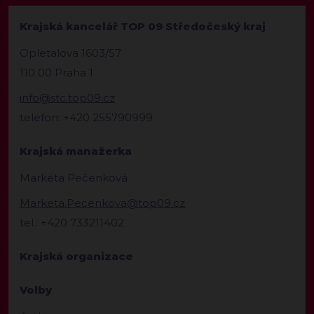
Krajská kancelář TOP 09 Středočeský kraj
Opletalova 1603/57
110 00 Praha 1
info@stc.top09.cz
telefon: +420 255790999
Krajská manažerka
Markéta Pečenková
Marketa.Pecenkova@top09.cz
tel.: +420 733211402
Krajská organizace
Volby