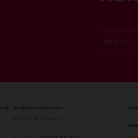
kraj
Krajská manažerka
Kra
Markéta Pečenková
Vol
Marketa.Pecenkova@top09.cz
Arch