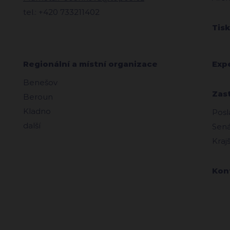
tel.: +420 733211402
Tis
Regionální a místní organizace
Exp
Benešov
Zas
Beroun
Kladno
Posl
další
Sená
Kraj
Kon