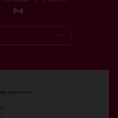
jská organizace
by
iv