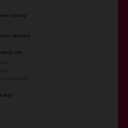
kové zprávy
ertní skupiny
tupují nás
anci
toři
ští zastupitelé
takty