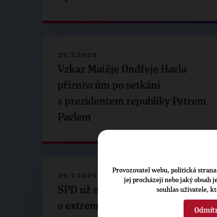
29.7.2026
Vzkaz Matěje Ondřeje Havla
příznivcům po setkání
s prezidentem republiky Petrem
Pavlem
Provozovatel webu, politická strana 
29.7.2026
jej procházejí nebo jaký obsah 
SPD už není ve zprávě
souhlas uživatele, k
o extremismu. Pospíšil: Je tu pach
Odmít