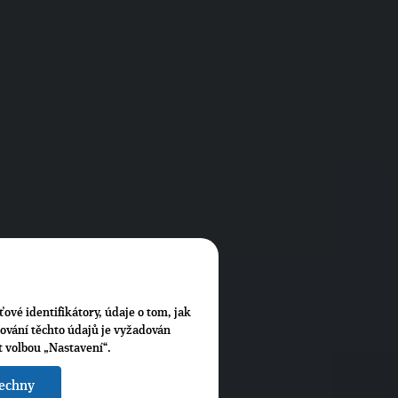
ťové identifikátory, údaje o tom, jak
cování těchto údajů je vyžadován
t volbou „Nastavení“.
šechny