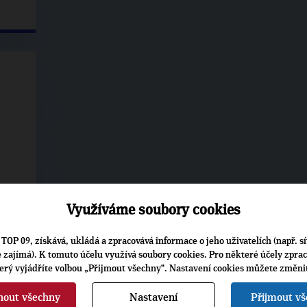
Využíváme soubory cookies
TOP 09, získává, ukládá a zpracovává informace o jeho uživatelích (např. sí
je zajímá). K tomuto účelu využívá soubory cookies. Pro některé účely zpra
terý vyjádříte volbou „Přijmout všechny“. Nastavení cookies můžete změni
uť
nout všechny
Nastavení
Přijmout v