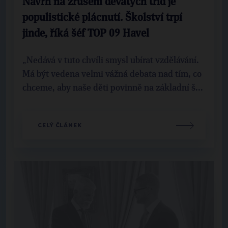
Návrh na zrušení devátých tříd je
populistické plácnutí. Školství trpí
jinde, říká šéf TOP 09 Havel
„Nedává v tuto chvíli smysl ubírat vzdělávání.
Má být vedena velmi vážná debata nad tím, co
chceme, aby naše děti povinně na základní š...
CELÝ ČLÁNEK