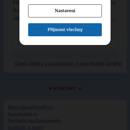
Předseda opoziční strany TOP 09 Matěj Ondřej
Havel se podobně jako mnoho dalších ostře
Nastavení
ohradil proti výrokům Andreje Babiše, který ...
Přijmout všechny
CELÝ ČLÁNEK
Další články s osobností: Havel Matěj Ondřej
▶
KONTAKT
◀
Matej.Havel@top09.cz
havelztopky.cz
facebook.com/havelztopky
x.com/m_o_havel