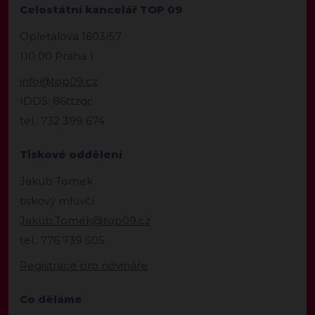
Celostátní kancelář TOP 09
Opletalova 1603/57
110 00 Praha 1
info@top09.cz
IDDS: 86ttzqc
tel.: 732 399 674
Tiskové oddělení
Jakub Tomek
tiskový mluvčí
Jakub.Tomek@top09.cz
tel.: 776 739 505
Registrace pro novináře
Co děláme