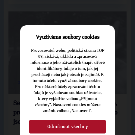
Využíváme soubory cookies
Provozovatel webu, politická strana TOP
09, získává, ukládá a zpracovává
informace o jeho uživatelích (např. síťové
identifikátory, údaje o tom, jak jej
procházejí nebo jaký obsah je zajímá). K
tomuto účelu využívá soubory cookies.
27. 7. 2026
Pro některé účely zpracování těchto
údajů je vyžadován souhlas uživatele,
který vyjádříte volbou „Přijmout
Se slzou v oku vzpomínám na Babiše,
všechny“. Nastavení cookies můžete
změnit volbou „Nastavení“.
prohlásil šéf opoziční strany Havel. To
jsou paradoxy
Odmítnout všechny