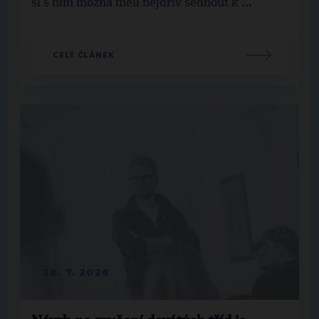
si s ním možná měli nejdřív sednout k ...
CELÝ ČLÁNEK
28. 7. 2026