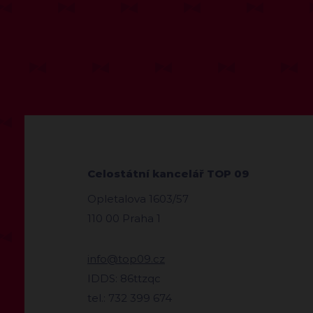
Celostátní kancelář TOP 09
Opletalova 1603/57
110 00 Praha 1
info@top09.cz
IDDS: 86ttzqc
tel.: 732 399 674