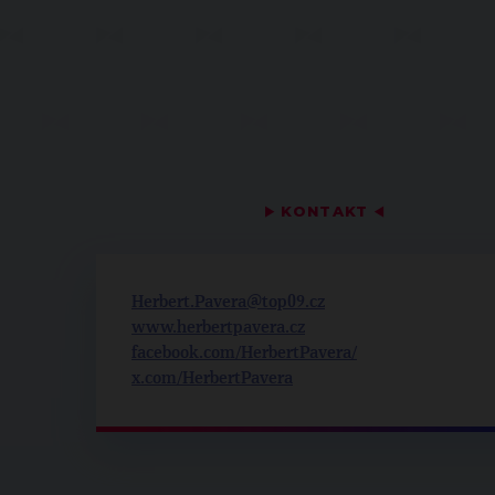
▶
KONTAKT
◀
Herbert.Pavera@top09.cz
www.herbertpavera.cz
facebook.com/HerbertPavera/
x.com/HerbertPavera