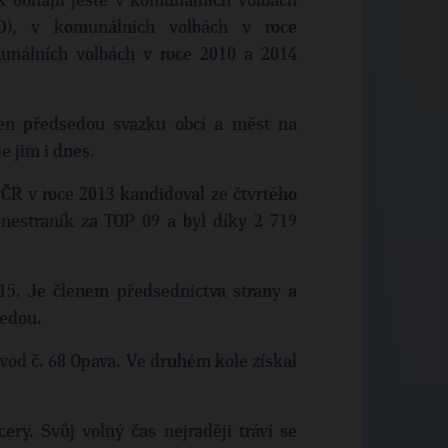
ak obhájil ještě v komunálních volbách
D), v komunálních volbách v roce
unálních volbách v roce 2010 a 2014
len předsedou svazku obcí a měst na
e jim i dnes.
R v roce 2013 kandidoval ze čtvrtého
nestraník za TOP 09 a byl díky 2 719
15. Je členem předsednictva strany a
sedou.
vod č. 68 Opava. Ve druhém kole získal
ry. Svůj volný čas nejraději tráví se