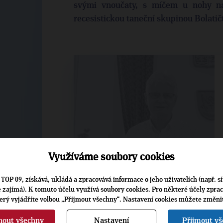
svými vnoučaty, s míčem u nohy na
recesistickou taneční skupinou Bolatičt
Využíváme soubory cookies
TOP 09, získává, ukládá a zpracovává informace o jeho uživatelích (např. sí
26. 8. 2025
je zajímá). K tomuto účelu využívá soubory cookies. Pro některé účely zpra
terý vyjádříte volbou „Přijmout všechny“. Nastavení cookies můžete změni
nout všechny
Nastavení
Přijmout v