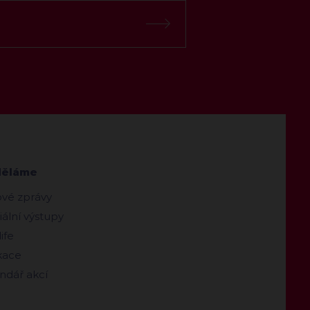
děláme
ové zprávy
ální výstupy
ife
kace
ndář akcí