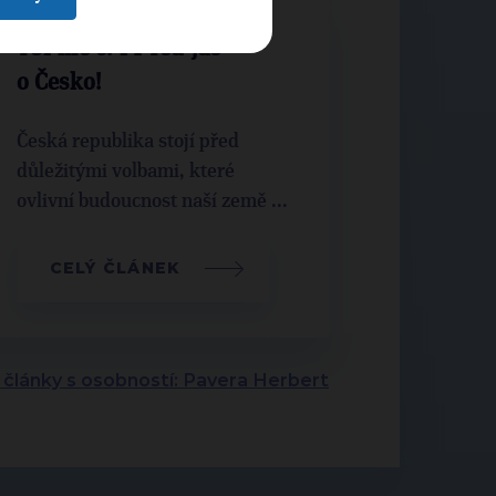
TOPlife č. 14 Teď jde
o Česko!
Česká republika stojí před
důležitými volbami, které
ovlivní budoucnost naší země ...
CELÝ ČLÁNEK
í články s osobností: Pavera Herbert