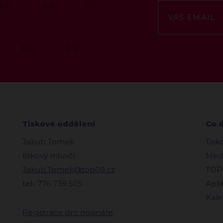
Tiskové oddělení
Co 
Jakub Tomek
Tisk
tiskový mluvčí
Medi
Jakub.Tomek@top09.cz
TOPl
tel.: 776 739 505
Apli
Kale
Registrace pro novináře