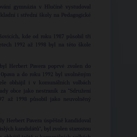
ování gymnázia v Hlučíně vystudoval
kladní i střední školy na Pedagogické
šovicích, kde od roku 1987 působil tři
etech 1992 až 1998 byl na této škole
byl Herbert Pavera poprvé zvolen do
e Opava a do roku 1992 byl uvolněným
ele obhájil i v komunálních volbách
ady obce jako nestraník za "Sdružení
997 až 1998 působil jako neuvolněný
dy Herbert Pavera úspěšně kandidoval
islých kandidátů", byl zvolen starostou