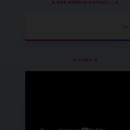
▶
KDE MŮŽETE POTKAT...
◀
DAL
▶
VIDEA
◀