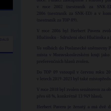
obce. Funkci zastupitele i starosty p
v roce 2002 (nestraník za SNK-E
2006 (nestraník za SNK-ED) a v kom
(nestraník za TOP 09).
V roce 2006 byl Herbert Pavera zvo
Hlučínsku - Sdružení obcí Hlučínska a j
DALŠÍ
Ve volbách do Poslanecké sněmovny PČ
místa v Moravskoslezském kraji jako 
preferenčních hlasů zvolen.
Do TOP 09 vstoupil v červnu roku 20
v letech 2019-2023 byl také místopřed
V roce 2018 byl zvolen senátorem za ob
přes 68 %, konkrétně 13 949 hlasů.
Herbert Pavera je ženatý a má dvě dce