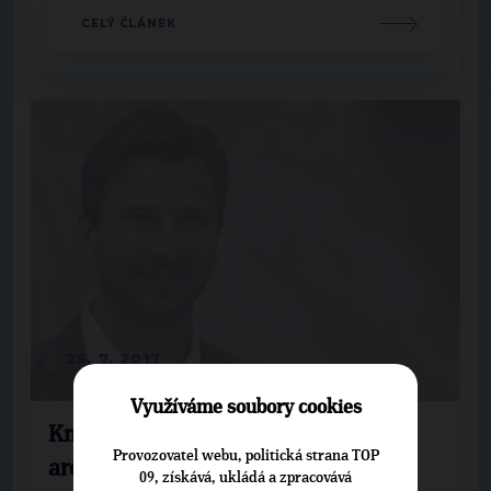
CELÝ ČLÁNEK
25. 7. 2017
Využíváme soubory cookies
Knot: Písek bude mít lávku od
Provozovatel webu, politická strana TOP
architekta Pleskota
09, získává, ukládá a zpracovává