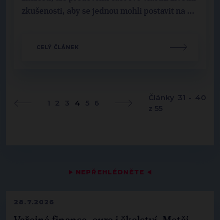
zkušenosti, aby se jednou mohli postavit na ...
CELÝ ČLÁNEK
Články 31 - 40
1
2
3
4
5
6
z 55
▶
NEPŘEHLÉDNĚTE
◀
28.7.2026