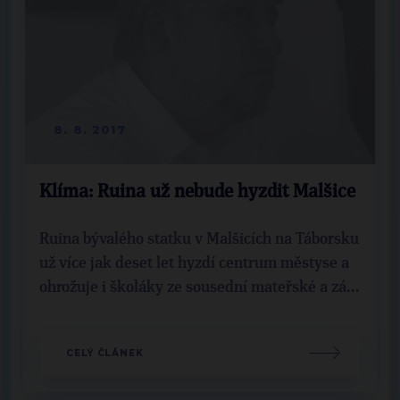
8. 8. 2017
Klíma: Ruina už nebude hyzdit Malšice
Ruina bývalého statku v Malšicích na Táborsku
už více jak deset let hyzdí centrum městyse a
ohrožuje i školáky ze sousední mateřské a zá...
CELÝ ČLÁNEK