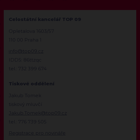
Celostátní kancelář TOP 09
Opletalova 1603/57
110 00 Praha 1
info@top09.cz
IDDS: 86ttzqc
tel.: 732 399 674
Tiskové oddělení
Jakub Tomek
tiskový mluvčí
Jakub.Tomek@top09.cz
tel.: 776 739 505
Registrace pro novináře