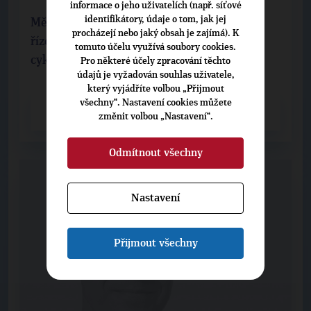
informace o jeho uživatelích (např. síťové
identifikátory, údaje o tom, jak jej
Město Písek zahájí v těchto dnech zadávací
procházejí nebo jaký obsah je zajímá). K
řízení veřejné zakázky na stavbu lávky pro
tomuto účelu využívá soubory cookies.
cyklisty a pěší přes řeku Otavu
Pro některé účely zpracování těchto
údajů je vyžadován souhlas uživatele,
který vyjádříte volbou „Přijmout
všechny“. Nastavení cookies můžete
CELÝ ČLÁNEK
změnit volbou „Nastavení“.
Odmítnout všechny
Nastavení
Přijmout všechny