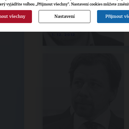
terý vyjádříte volbou „Přijmout všechny“. Nastavení cookies můžete změni
nout všechny
Nastavení
Přijmout v
1. 12. 2012