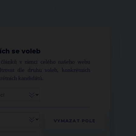
ích se voleb
í článků v rámci celého našeho webu
trovat dle druhu voleb, konkrétních
krétních kandidátů.