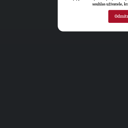
souhlas uživatele, k
Odmít