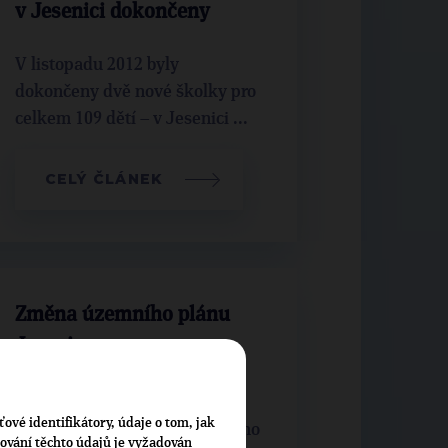
v Jesenici dokončeny
V listopadu 2012 byly
dokončeny dvě nové školky pro
celkem 109 dětí – v Jesenici ...
CELÝ ČLÁNEK
Změna územního plánu
Jesenice – proces
pokračuje
ťové identifikátory, údaje o tom, jak
Pořizování změny č. 4 územního
cování těchto údajů je vyžadován