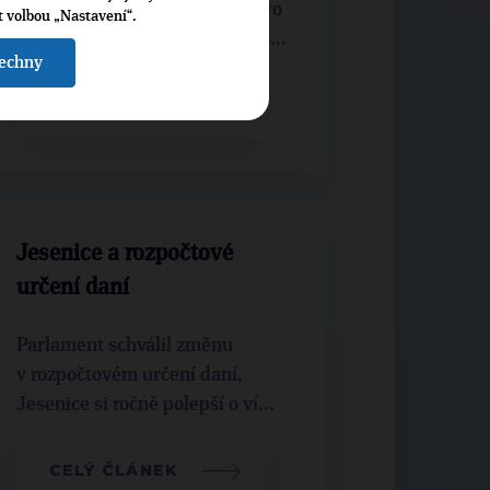
plánu pokračuje. Zastupitelstvo
t volbou „Nastavení“.
obce rozhodlo o návrzích vnějš...
šechny
CELÝ ČLÁNEK
Jesenice a rozpočtové
určení daní
Parlament schválil změnu
v rozpočtovém určení daní,
Jesenice si ročně polepší o ví...
CELÝ ČLÁNEK