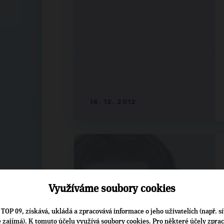
16. 12. 2012
Využíváme soubory cookies
TOP 09, získává, ukládá a zpracovává informace o jeho uživatelích (např. sí
je zajímá). K tomuto účelu využívá soubory cookies. Pro některé účely zpra