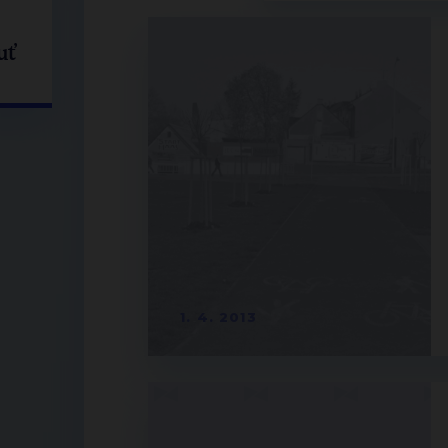
uť
1. 4. 2013