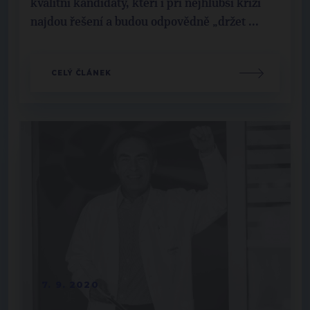
kvalitní kandidáty, kteří i při nejhlubší krizi
najdou řešení a budou odpovědně „držet ...
CELÝ ČLÁNEK
7. 9. 2020