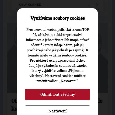
CELÝ ČLÁNEK
Využíváme soubory cookies
Provozovatel webu, politická strana TOP
09, získává, ukládá a zpracovává
informace o jeho uživatelích (např. síťové
identifikátory, údaje o tom, jak jej
procházejí nebo jaký obsah je zajímá). K
tomuto účelu využívá soubory cookies.
Pro některé účely zpracování těchto
údajů je vyžadován souhlas uživatele,
který vyjádříte volbou „Přijmout
všechny“. Nastavení cookies můžete
změnit volbou „Nastavení“.
16. 7. 2020
Odmítnout všechny
ODS a TOP 09, pravicové strany jdou do
krajských voleb jako koalice
Nastavení