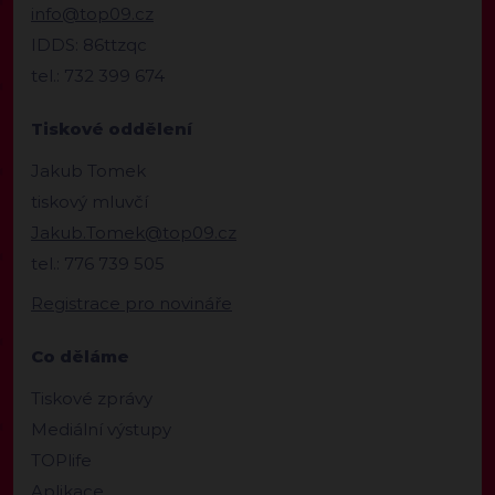
info@top09.cz
IDDS: 86ttzqc
tel.: 732 399 674
Tiskové oddělení
Jakub Tomek
tiskový mluvčí
Jakub.Tomek@top09.cz
tel.: 776 739 505
Registrace pro novináře
Co děláme
Tiskové zprávy
Mediální výstupy
TOPlife
Aplikace