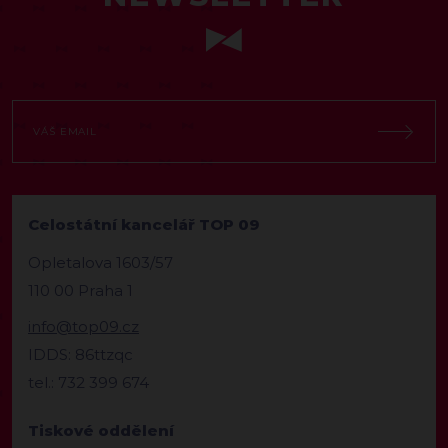
Celostátní kancelář TOP 09
Opletalova 1603/57
110 00 Praha 1
info@top09.cz
IDDS: 86ttzqc
tel.: 732 399 674
Tiskové oddělení