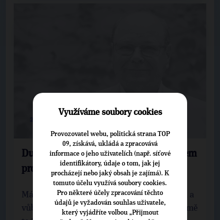
Využíváme soubory cookies
2. 10. 2018
Provozovatel webu, politická strana TOP
09, získává, ukládá a zpracovává
Dungl: Chci být prospěšným senátorem
informace o jeho uživatelích (např. síťové
identifikátory, údaje o tom, jak jej
pro naši republiku
procházejí nebo jaký obsah je zajímá). K
tomuto účelu využívá soubory cookies.
Pro některé účely zpracování těchto
Mám dojem, že politická kultura v naší zemi a
údajů je vyžadován souhlas uživatele,
vůbec celá atmosféra není dobrá a naplňuje mě
který vyjádříte volbou „Přijmout