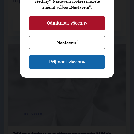
to jistým smutkem. Rád bych proto svoje ...
všechny“. Nastavení cookies můžete
změnit volbou „Nastavení“.
Odmítnout všechny
CELÝ ČLÁNEK
Nastavení
Přijmout všechny
1. 10. 2018