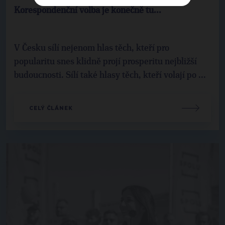
Korespondenční volba je konečně tu...
V Česku sílí nejenom hlas těch, kteří pro
popularitu snes klidně projí prosperitu nejbližší
budoucnosti. Sílí také hlasy těch, kteří volají po ...
CELÝ ČLÁNEK