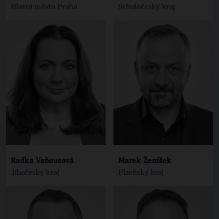
Hlavní město Praha
Středočeský kraj
Radka Vaňousová
Marek Ženíšek
Jihočeský kraj
Plzeňský kraj