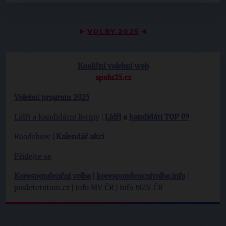
▶
VOLBY 2025
◀
Koaliční volební web
spolu25.cz
Volební program 2025
Lídři a kandidátní listiny
|
Lídři
a
kandidáti TOP 09
Roadshow
|
Kalendář akcí
Přidejte se
Korespondenční volba
|
korespondencnivolba.info
|
posletetotam.cz
|
Info MV ČR
|
Info MZV ČR