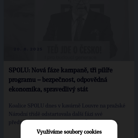
20. 8. 2025
SPOLU: Nová fáze kampaně, tři pilíře
programu – bezpečnost, odpovědná
ekonomika, spravedlivý stát
Koalice SPOLU dnes v kavárně Louvre na pražské
Národní třídě odstartovala další fázi své
předvolební kampaně Teď jde o Česko. Lídři ...
Využíváme soubory cookies