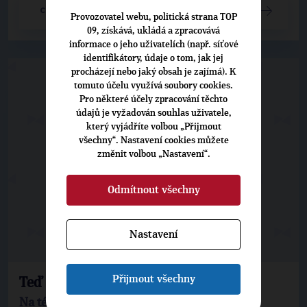
CELÝ ČLÁNEK
Provozovatel webu, politická strana TOP
09, získává, ukládá a zpracovává
informace o jeho uživatelích (např. síťové
identifikátory, údaje o tom, jak jej
procházejí nebo jaký obsah je zajímá). K
tomuto účelu využívá soubory cookies.
Pro některé účely zpracování těchto
údajů je vyžadován souhlas uživatele,
který vyjádříte volbou „Přijmout
všechny“. Nastavení cookies můžete
změnit volbou „Nastavení“.
Odmítnout všechny
Nastavení
Přijmout všechny
Teď to tam můžete poslat...
Na té správné straně letos také na dálku.