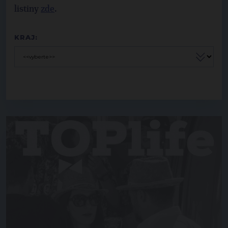
listiny
zde
.
KRAJ: