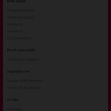
Kdo jsme
Předsednictvo
Výkonný výbor
Poslanci
Senátoři
Europoslanci
Proč nás volit
Volební program
Zapojte se
Jak se stát členem
Finanční podpora
O nás
Stanovy