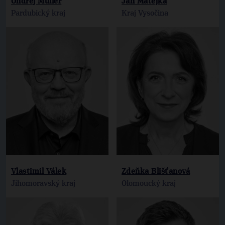
Ondřej Müller
Jan Matějka
Pardubický kraj
Kraj Vysočina
Vlastimil Válek
Zdeňka Blišťanová
Jihomoravský kraj
Olomoucký kraj