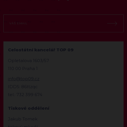
Celostátní kancelář TOP 09
Opletalova 1603/57
110 00 Praha 1
info@top09.cz
IDDS: 86ttzqc
tel.: 732 399 674
Tiskové oddělení
Jakub Tomek
tiskový mluvčí