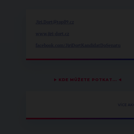
Jiri.Dort@top09.cz
www.jiri-dort.cz
facebook.com/JiriDortKandidatDoSenatu
▶
KDE MŮŽETE POTKAT...
◀
VÍCE AK