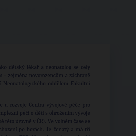
ako dětský lékař a neonatolog se celý
m - zejména novorozencům a záchraně
ní Neonatologického oddělení Fakultní
e a rozvoje Centra vývojové péče pro
plexní péči o děti s ohrožením vývoje
tě této úrovně v ČR). Ve volném čase se
hození po horách. Je ženatý a má tři