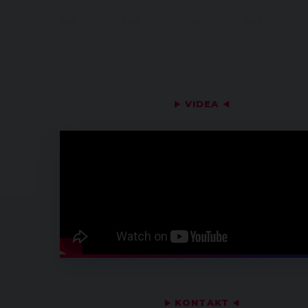
▶
VIDEA
◀
▶
KONTAKT
◀