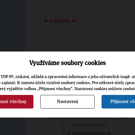
▶
GALERIE
◀
Fotografie 1
Využíváme soubory cookies
TOP 09, získává, ukládá a zpracovává informace o jeho uživatelích (např. sí
je zajímá). K tomuto účelu využívá soubory cookies. Pro některé účely zpra
terý vyjádříte volbou „Přijmout všechny“. Nastavení cookies můžete změni
▶
ŠTÍTKY
◀
nout všechny
Nastavení
Přijmout v
Volby:
2016 zastupitelstva krajů
-
P
1. Richard Pikner
2. Ilona Jehličková