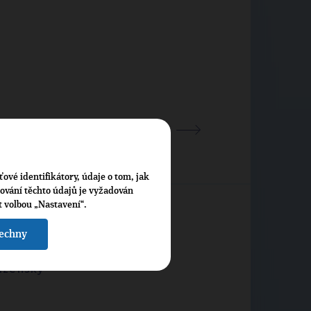
-8 z 27
ťové identifikátory, údaje o tom, jak
cování těchto údajů je vyžadován
t volbou „Nastavení“.
šechny
lzeňský