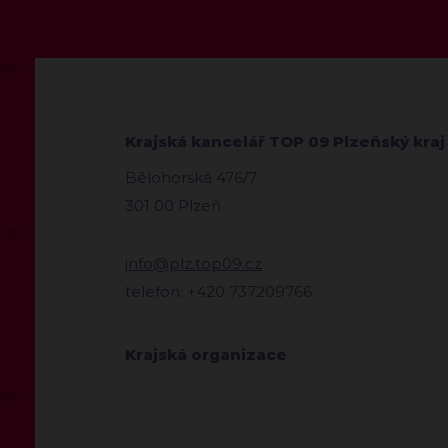
Krajská kancelář TOP 09 Plzeňský kraj
Bělohorská 476/7
301 00 Plzeň
info@plz.top09.cz
telefon: +420 737209766
Krajská organizace