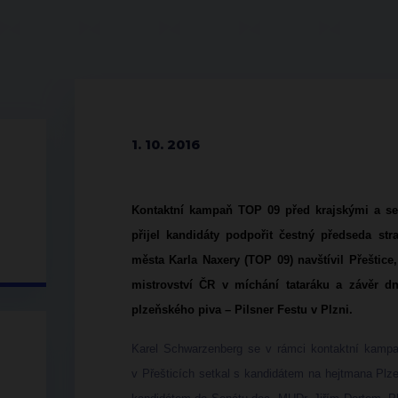
1. 10. 2016
Kontaktní kampaň TOP 09 před krajskými a se
přijel kandidáty podpořit čestný předseda st
města Karla Naxery (TOP 09) navštívil Přeštice
mistrovství ČR v míchání tataráku a závěr d
plzeňského piva – Pilsner Festu v Plzni.
Karel Schwarzenberg se v rámci kontaktní kamp
v Přešticích setkal s kandidátem na hejtmana Pl