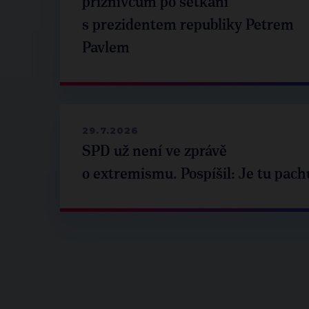
příznivcům po setkání
s prezidentem republiky Petrem
Pavlem
29.7.2026
SPD už není ve zprávě
o extremismu. Pospíšil: Je tu pach