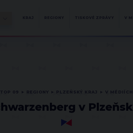
KRAJ
REGIONY
TISKOVÉ ZPRÁVY
V M
TOP 09
REGIONY
PLZEŇSKÝ KRAJ
V MÉDIÍC
chwarzenberg v Plzeňsk