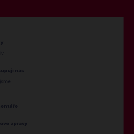
by
iv
tupují nás
 jsme
entáře
kové zprávy