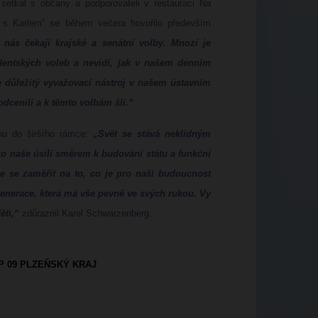
setkal s občany a podporovateli v restauraci Na
o s Karlem“ se během večera hovořilo především
n nás čekají krajské a senátní volby. Mnozí je
dentských voleb a nevidí, jak v našem denním
je důležitý vyvažovací nástroj v našem ústavním
odcenili a k těmto volbám šli.“
hu do širšího rámce:
„Svět se stává neklidným
ko naše úsilí směrem k budování státu a funkční
e se zaměřit na to, co je pro naši budoucnost
generace, která má vše pevně ve svých rukou. Vy
ěti,“
zdůraznil Karel Schwarzenberg.
 09 PLZEŇSKÝ KRAJ