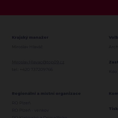
Krajský manažer
Vol
Miroslav Hlaváč
Arch
Miroslav.Hlavac@top09.cz
Zas
tel.: +420 737209766
Kdo
Regionální a místní organizace
Kom
RO Plzeň
Tis
RO Plzeň - venkov
RO Klatovsko a Domažlicko