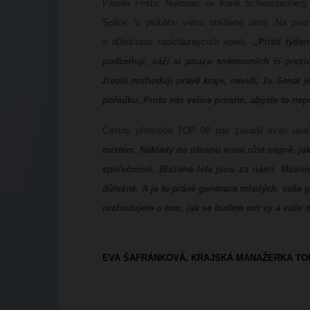
Pilsner Festu. Nakonec se Karel Schwarzenberg 
Spilce. V průběhu velmi oblíbené akce „Na piv
o důležitosti nadcházejících voleb.
„Příští týde
podceňují, váží si pouze sněmovních či prezi
životě rozhodují právě kraje, nevidí, že Senát 
pořádku. Proto vás velice prosím, abyste to nep
Čestný předseda TOP 09 pak zasadil svou úva
místem. Náklady na obranu musí růst stejně, ja
společnosti. Blažená léta jsou za námi. Musím
důležité. A je to právě generace mladých, vaše 
rozhodujete o tom, jak se budete mít vy a vaše d
EVA ŠAFRÁNKOVÁ, KRAJSKÁ MANAŽERKA TOP