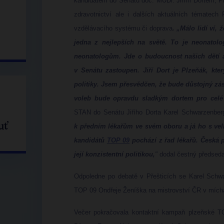
kandidátem do Senátu doc. MUDr. Jiřím Dortem, Ph
zdravotnictví ale i dalších aktuálních tématech 
vzdělávacího systému či doprava
. „Málo lidí ví,
jedna z nejlepších na světě. To je neonatolo
neonatologům. Jde o budoucnost našich dětí a
v Senátu zastoupen. Jiří Dort je Plzeňák, kt
politiky. Jsem přesvědčen, že bude důstojný zá
voleb bude opravdu sladkým dortem pro cel
STAN do Senátu Jiřího Dorta
Karel Schwarzenber
uť
k předním lékařům ve svém oboru a já ho s velk
kandidátů
TOP 09
pochází z řad lékařů. Česká p
její konzistentní politikou,
"
dodal čestný předsed
Odpoledne po debatě v Přešticích se Karel Schw
TOP 09 Ondřeje Ženíška na mistrovství ČR v míchá
Večer pokračovala kontaktní kampaň plzeňské TO