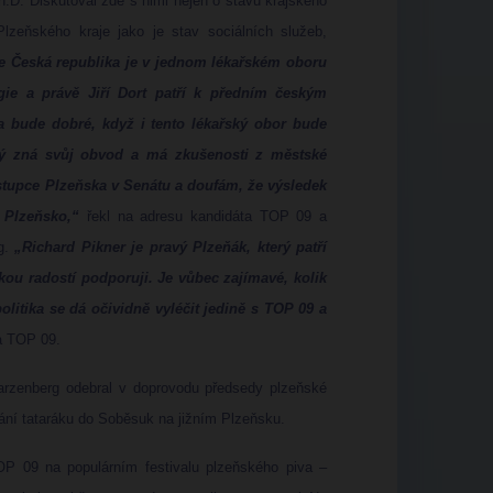
.D. Diskutoval zde s nimi nejen o stavu krajského
Plzeňského kraje jako je stav sociálních služeb,
 že Česká republika je v jednom lékařském oboru
gie a právě Jiří Dort patří k předním českým
 bude dobré, když i tento lékařský obor bude
erý zná svůj obvod a má zkušenosti z městské
stupce Plzeňska v Senátu a doufám, že výsledek
é Plzeňsko,“
řekl na adresu kandidáta TOP 09 a
g.
„Richard Pikner je pravý Plzeňák, který patří
ou radostí podporuji. Je vůbec zajímavé, kolik
olitika se dá očividně vyléčit jedině s TOP 09 a
a TOP 09.
arzenberg odebral v doprovodu předsedy plzeňské
ní tataráku do Soběsuk na jižním Plzeňsku.
P 09 na populárním festivalu plzeňského piva –