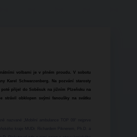
nátními volbami je v plném proudu. V sobotu
rany Karel Schwarzenberg. Na pozvání starosty
, poté přijel do Soběsuk na jižním Plzeňsku na
ne strávil obklopen svými fanoušky na svátku
aně nazvané „Mobilní ambulance TOP 09“ nejprve
zeňského kraje MUDr. Richardem Piknerem, Ph.D. a