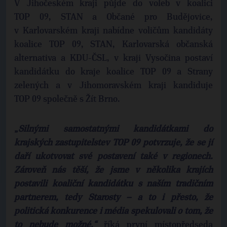
V Jihočeském kraji půjde do voleb v koalici
TOP 09, STAN a Občané pro Budějovice,
v Karlovarském kraji nabídne voličům kandidáty
koalice TOP 09, STAN, Karlovarská občanská
alternativa a KDU-ČSL, v kraji Vysočina postaví
kandidátku do kraje koalice TOP 09 a Strany
zelených a v Jihomoravském kraji kandiduje
TOP 09 společně s Žít Brno.
„
Silnými samostatnými kandidátkami do
krajských zastupitelstev TOP 09 potvrzuje, že se jí
daří ukotvovat své postavení také v regionech.
Zároveň nás těší, že jsme v několika krajích
postavili koaliční kandidátku s naším tradičním
partnerem, tedy Starosty – a to i přesto, že
politická konkurence i média spekulovali o tom, že
to nebude možné,“
říká první místopředseda