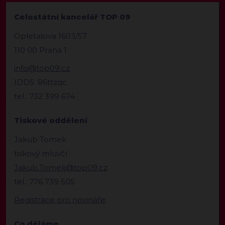
Celostátní kancelář TOP 09
Opletalova 1603/57
110 00 Praha 1
info@top09.cz
IDDS: 86ttzqc
tel.: 732 399 674
Tiskové oddělení
Jakub Tomek
tiskový mluvčí
Jakub.Tomek@top09.cz
tel.: 776 739 505
Registrace pro novináře
Co děláme