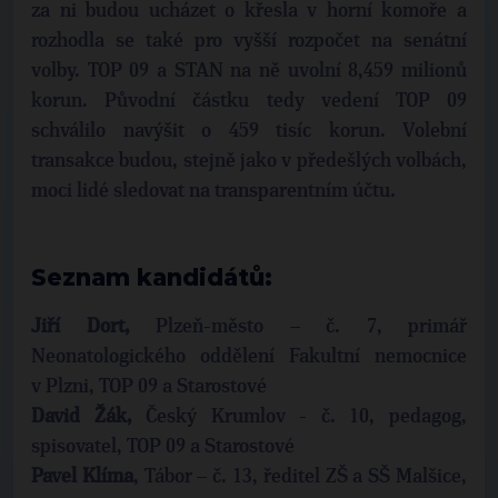
za ni budou ucházet o křesla v horní komoře a
rozhodla se také pro vyšší rozpočet na senátní
volby. TOP 09 a STAN na ně uvolní 8,459 milionů
korun. Původní částku tedy vedení TOP 09
schválilo navýšit o 459 tisíc korun. Volební
transakce budou, stejně jako v předešlých volbách,
moci lidé sledovat na transparentním účtu.
Seznam kandidátů:
Jiří Dort,
Plzeň-město – č. 7, primář
Neonatologického oddělení Fakultní nemocnice
v Plzni, TOP 09 a Starostové
David Žák,
Český Krumlov - č. 10, pedagog,
spisovatel, TOP 09 a Starostové
Pavel Klíma
, Tábor – č. 13, ředitel ZŠ a SŠ Malšice,