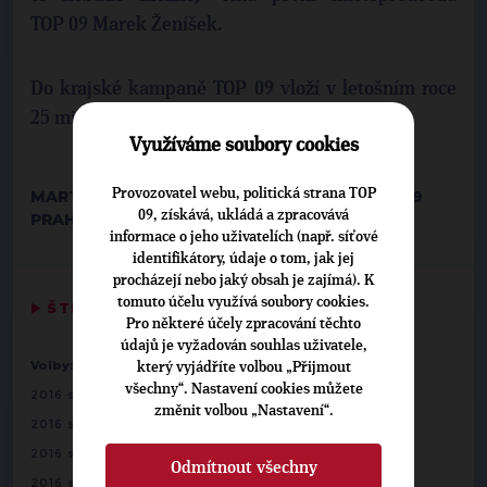
TOP 09 Marek Ženíšek.
Do krajské kampaně TOP 09 vloží v letošním roce
25 milionů korun.
Využíváme soubory cookies
Provozovatel webu, politická strana TOP
MARTINA MACKOVÁ, TISKOVÁ MLUVČÍ TOP 09
09, získává, ukládá a zpracovává
PRAHA 22. ČERVENCE 2016
informace o jeho uživatelích (např. síťové
identifikátory, údaje o tom, jak jej
procházejí nebo jaký obsah je zajímá). K
tomuto účelu využívá soubory cookies.
▶
ŠTÍTKY
◀
Pro některé účely zpracování těchto
údajů je vyžadován souhlas uživatele,
-
Volby:
2016 senát
7 - Plzeň-město: Jiří Dort
který vyjádříte volbou „Přijmout
všechny“. Nastavení cookies můžete
-
2016 senát
10 - Český Krumlov: David Žák
změnit volbou „Nastavení“.
-
2016 senát
13 - Tábor: Pavel Klíma
-
2016 senát
16 - Beroun: Tomáš Trč
Odmítnout všechny
-
2016 senát
19 - Praha 11: Jakub Lepš