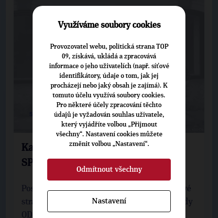
Využíváme soubory cookies
Provozovatel webu, politická strana TOP
09, získává, ukládá a zpracovává
informace o jeho uživatelích (např. síťové
identifikátory, údaje o tom, jak jej
procházejí nebo jaký obsah je zajímá). K
tomuto účelu využívá soubory cookies.
Pro některé účely zpracování těchto
5. 5. 2021
údajů je vyžadován souhlas uživatele,
který vyjádříte volbou „Přijmout
všechny“. Nastavení cookies můžete
změnit volbou „Nastavení“.
Kaňkovský, Decroix a Lisová lídry
SPOLU na Vysočině
Odmítnout všechny
Poslední dubnový den představili předsedové
Nastavení
stran, které jsou součástí koalice SPOLU, tedy
ODS, KDU-ČSL a TOP 09, volební program ...