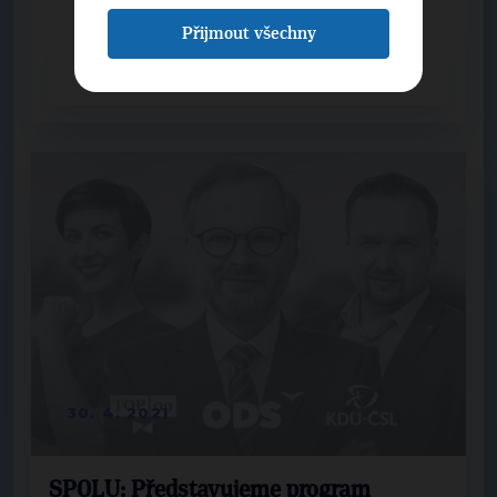
Přijmout všechny
CELÝ ČLÁNEK
30. 4. 2021
SPOLU: Představujeme program