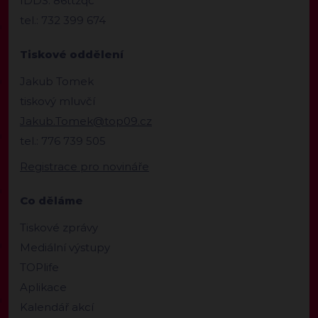
IDDS: 86ttzqc
tel.: 732 399 674
Tiskové oddělení
Jakub Tomek
tiskový mluvčí
Jakub.Tomek@top09.cz
tel.: 776 739 505
Registrace pro novináře
Co děláme
Tiskové zprávy
Mediální výstupy
TOPlife
Aplikace
Kalendář akcí