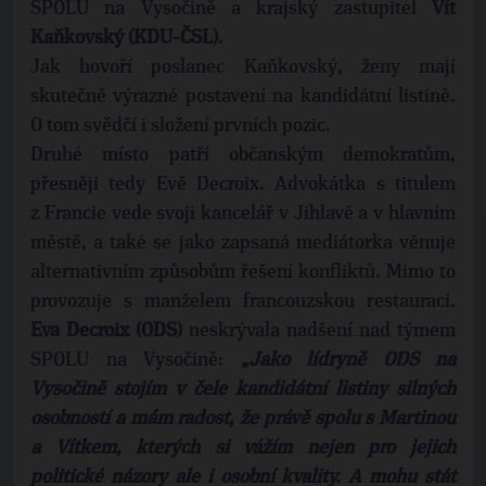
SPOLU na Vysočině a krajský zastupitel
Vít
Kaňkovský (KDU-ČSL)
.
Jak hovoří poslanec Kaňkovský, ženy mají
skutečně výrazné postavení na kandidátní listině.
O tom svědčí i složení prvních pozic.
Druhé místo patří občanským demokratům,
přesněji tedy Evě Decroix. Advokátka s titulem
z Francie vede svoji kancelář v Jihlavě a v hlavním
městě, a také se jako zapsaná mediátorka věnuje
alternativním způsobům řešení konfliktů. Mimo to
provozuje s manželem francouzskou restauraci.
Eva Decroix (ODS)
neskrývala nadšení nad týmem
SPOLU na Vysočině:
„Jako lídryně ODS na
Vysočině stojím v čele kandidátní listiny silných
osobností a mám radost, že právě spolu s Martinou
a Vítkem, kterých si vážím nejen pro jejich
politické názory ale i osobní kvality. A mohu stát