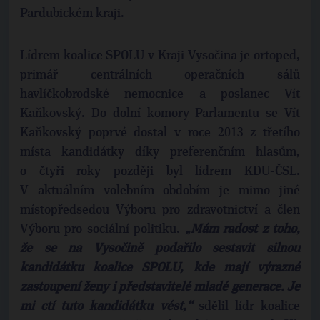
Pardubickém kraji.
Lídrem koalice SPOLU v Kraji Vysočina je ortoped,
primář centrálních operačních sálů
havlíčkobrodské nemocnice a poslanec Vít
Kaňkovský. Do dolní komory Parlamentu se Vít
Kaňkovský poprvé dostal v roce 2013 z třetího
místa kandidátky díky preferenčním hlasům,
o čtyři roky později byl lídrem KDU-ČSL.
V aktuálním volebním obdobím je mimo jiné
místopředsedou Výboru pro zdravotnictví a člen
Výboru pro sociální politiku.
„Mám radost z toho,
že se na Vysočině podařilo sestavit silnou
kandidátku koalice SPOLU, kde mají výrazné
zastoupení ženy i představitelé mladé generace. Je
mi ctí tuto kandidátku vést,‘‘
sdělil lídr koalice