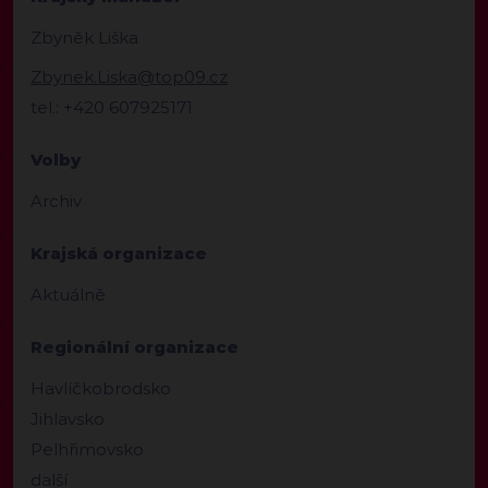
Zbyněk Liška
Zbynek.Liska@top09.cz
tel.: +420 607925171
Volby
Archiv
Krajská organizace
Aktuálně
Regionální organizace
Havlíčkobrodsko
Jihlavsko
Pelhřimovsko
další