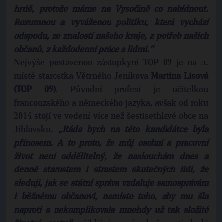
hrdě, protože máme na Vysočině co nabídnout.
Rozumnou a vyváženou politiku, která vychází
odspodu, ze znalostí našeho kraje, z potřeb našich
občanů, z každodenní práce s lidmi.‘‘
Nejvýše postavenou zástupkyní TOP 09 je na 5.
místě starostka Větrného Jeníkova
Martina Lisová
(TOP 09)
. Původní profesí je učitelkou
francouzského a německého jazyka, avšak od roku
2014 stojí ve vedení více než šestisethlavé obce na
Jihlavsku.
„Ráda bych na této kandidátce byla
přínosem. A to proto, že můj osobní a pracovní
život není oddělitelný, že naslouchám dnes a
denně starostem i strastem skutečných lidí, že
sleduji, jak se státní správa vzdaluje samosprávám
i běžnému občanovi, namísto toho, aby mu šla
naproti a nekomplikovala mnohdy už tak složité