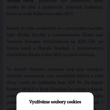
životní cesty,‘‘
přibližuje své zkušenosti hrdá
matka tří děti a jeníkovské zámecké knihovny,
která se stala Knihovnou roku 2019.
Kromě tří výše uvedených se v první pětce nachází
také dětská lékařka a místostarostka Žďáru nad
Sázavou Romana Bělohlávková za KDU-ČSL na
třetím místě a Zbyněk Stejskal, 1. místostarosta
Havlíčkova Brodu a člen ODS na místě čtvrtém.
Ve dvaceti členném seznamu mají osm zástupců
občanští demokraté, osm kandidátů lidovci a čtyři
členy vysílá do volebního boje TOP 09. Na listině
koalice SPOLU v Kraji Vysočina lze nalézt schopné
osobnosti napříč profesemi – lékaře, komunální
Využíváme soubory cookies
politiky, pedagogické pracovníky, právníky ale i
architekty, podnikatele, studenty a řadu dalších.