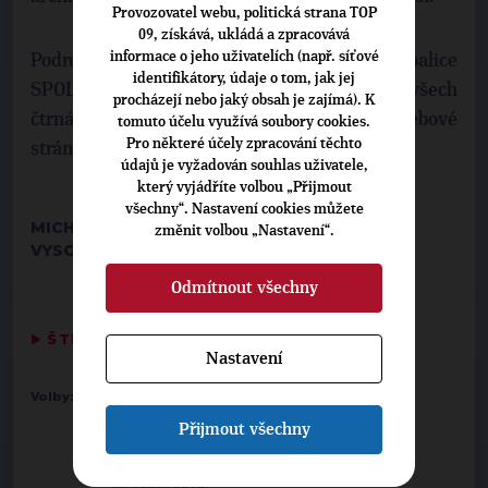
Provozovatel webu, politická strana TOP
09, získává, ukládá a zpracovává
informace o jeho uživatelích (např. síťové
Podrobné informace o volebním programu koalice
identifikátory, údaje o tom, jak jej
SPOLU a kompletní kandidátní listiny ze všech
procházejí nebo jaký obsah je zajímá). K
čtrnácti volebních krajů lze nalézt na webové
tomuto účelu využívá soubory cookies.
Pro některé účely zpracování těchto
stránce
spolu21.cz
.
údajů je vyžadován souhlas uživatele,
který vyjádříte volbou „Přijmout
všechny“. Nastavení cookies můžete
MICHAEL KUBÍK, KRAJSKÝ MANAŽER TOP 09
změnit volbou „Nastavení“.
VYSOČINA
Odmítnout všechny
▶
ŠTÍTKY
◀
Nastavení
-
Volby:
2021 poslanecká sněmovna
Vysočina
5. Martina Ochodnická
Přijmout všechny
10. Lenka Šimo
15. Luboš Rafaj