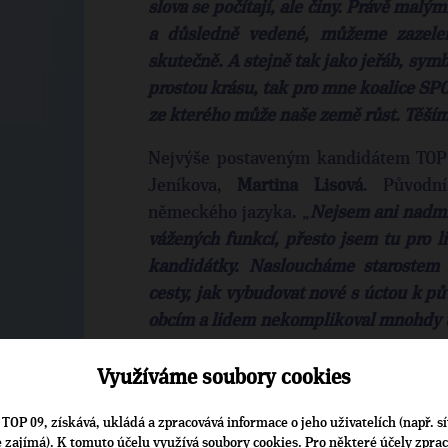
slova se počítají, ale činy. Právě malý
a důsledně vedené, můžeme zazelen
skutečně. A stejně tak jako jeřáb, symb
prostou krásu, tak pro mne koalice S
ze kterého může naše země růst. Těším 
Nejvýše postaveným kandidátem TOP 0
Jeníkova,
Martina Lisová
. Původní
německého jazyka. „
Nejsem ani nadmí
vážených funkcí, přesto jsem tu pro li
kandidátky. Nasloucháme starostem
cesty, jak vybudovat nové s úctou k pů
obcím a lidem nekomplikoval mnohdy už 
chuti a vůli hledat, co nás spojuje
dokážeme unaveným a zklamaným l
Využíváme soubory cookies
jednoduše musí zvítězit a že jiné cesty
TOP 09, získává, ukládá a zpracovává informace o jeho uživatelích (např. sí
je zajímá). K tomuto účelu využívá soubory cookies. Pro některé účely zpra
„A tak nechť společně zasazený jeřá