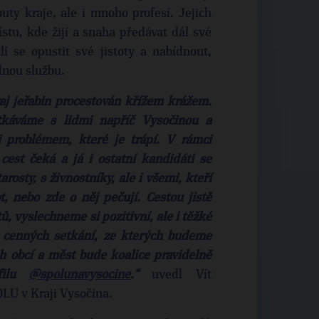
uty kraje, ale i mnoho profesí. Jejich
stu, kde žijí a snaha předávat dál své
i se opustit své jistoty a nabídnout,
nou službu.
j jeřabin procestován křížem krážem.
tkáváme s lidmi napříč Vysočinou a
i problémem, které je trápí. V rámci
est čeká a já i ostatní kandidáti se
arosty, s živnostníky, ale i všemi, kteří
 nebo zde o něj pečují. Cestou jistě
 vyslechneme si pozitivní, ale i těžké
a cenných setkání, ze kterých budeme
h obcí a měst bude koalice pravidelně
ofilu
@spolunavysocine
.“
uvedl Vít
OLU v Kraji Vysočina.