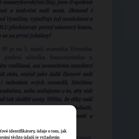
mi masarykovskými činy, jsou-li správné
at a rozkvést naši zemi. Obrazně i
ol Vysočiny, vyjadřuje její nezdolnost a
POLU představuje pevný názorový kmen,
se na první jeřabiny!
“
9 je na 5. místě starostka Větrného
 profesí učitelka francouzského a
ru vzdělaná, ani nezastávám množství
di ráda, stejně jako další členové naší
 i radostem svých sousedů, hledáme
vodnímu, nebo usilujeme o to, aby stát
tak složité cesty. Věřím, že díky naší
 a čím se můžeme vzájemně obohatit,
idem, že pravda a láska prostě a
 není. SPOLU je vše snazší!“
ťové identifikátory, údaje o tom, jak
cování těchto údajů je vyžadován
b, symbol Vysočiny, úspěšně zakoření,