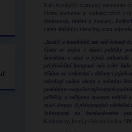
Naši kandidáti zastupují rozmanité ko
hlavní hodnotou je hluboký vztah k mí
zkušenosti, umění a znalosti. Rozhodl
nejen občanům Vysočiny, svou odpověd
„Každý z kandidátů má náš krásný kra
Často se nejen v rámci politiky po
hovoříme s nimi o jejich radostech 
předvolební kampaně nás ještě řada c
uť
těšíme na setkávání s občany i jejich st
vdechují našim obcím a městům život,
posbíráme nespočet zajímavých podnětů,
příběhy, a zažijeme spoustu milých 
moci čerpat. O plánovaných návštěvác
informovat na facebookovém pr
Kaňkovský, který je lídrem koalice SP