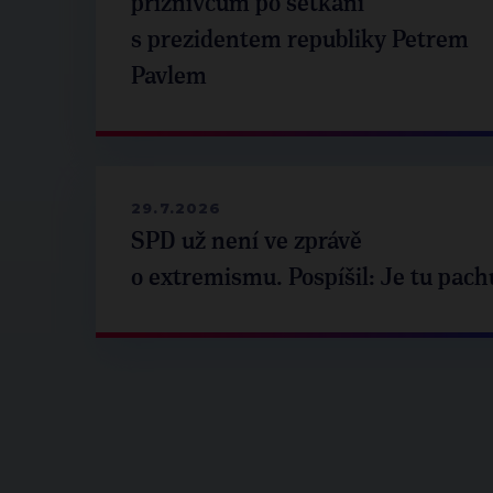
příznivcům po setkání
s prezidentem republiky Petrem
Pavlem
29.7.2026
SPD už není ve zprávě
o extremismu. Pospíšil: Je tu pach