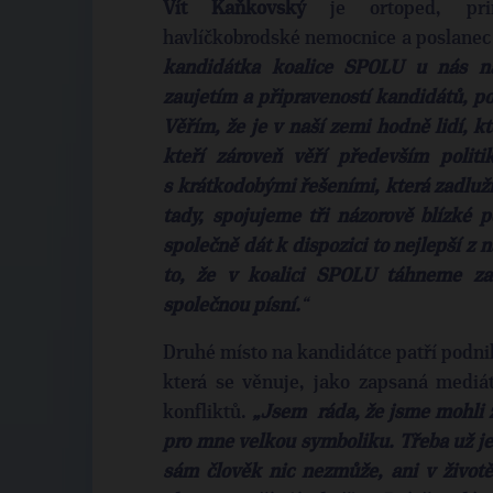
Vít Kaňkovský
je ortoped, prim
havlíčkobrodské nemocnice a poslanec
kandidátka koalice SPOLU u nás na
zaujetím a připraveností kandidátů, po
Věřím, že je v naší zemi hodně lidí, k
kteří zároveň věří především politi
s krátkodobými řešeními, která zadluž
tady, spojujeme tři názorově blízké p
společně dát k dispozici to nejlepší z ná
to, že v koalici SPOLU táhneme za 
společnou písní.
“
Druhé místo na kandidátce patří podni
která se věnuje, jako zapsaná mediá
konfliktů.
„Jsem ráda, že jsme mohli 
pro mne velkou symboliku. Třeba už jen
sám člověk nic nezmůže, ani v životě,