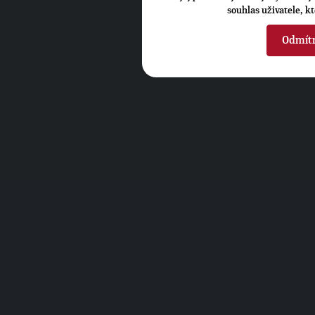
souhlas uživatele, k
Odmít