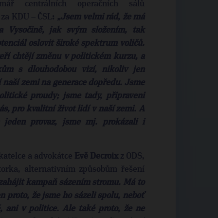
ář centrálních operačních sálů
 za KDU – ČSL
:
„
Jsem velmi rád, že má
 Vysočině, jak svým složením, tak
tenciál oslovit široké spektrum voličů.
teří chtějí změnu v politickém kurzu, a
kům s dlouhodobou vizí, nikoliv jen
í naší zemi na generace dopředu. Jsme
olitické proudy; jsme tady, připraveni
s, pro kvalitní život lidí v naší zemi. A
jeden provaz, jsme mj. prokázali i
katelce a advokátce
Evě Decroix
z ODS,
torka, alternativním způsobům řešení
zahájit kampaň
sázením stromu. Má to
 proto, že jsme ho sázeli spolu, neboť
 ani v politice. Ale také proto, že ne