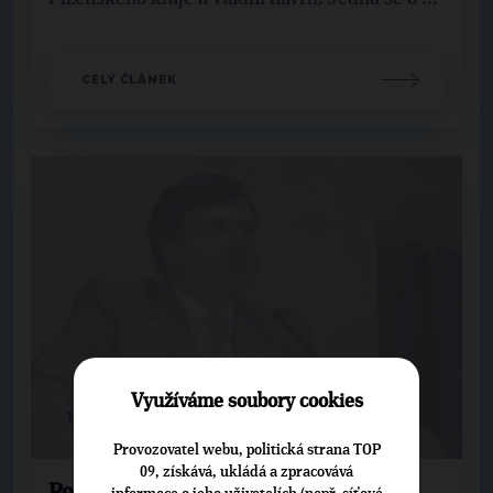
CELÝ ČLÁNEK
Využíváme soubory cookies
14. 5. 2013
Provozovatel webu, politická strana TOP
09, získává, ukládá a zpracovává
Poslanec Bořivoj Šarapatka na