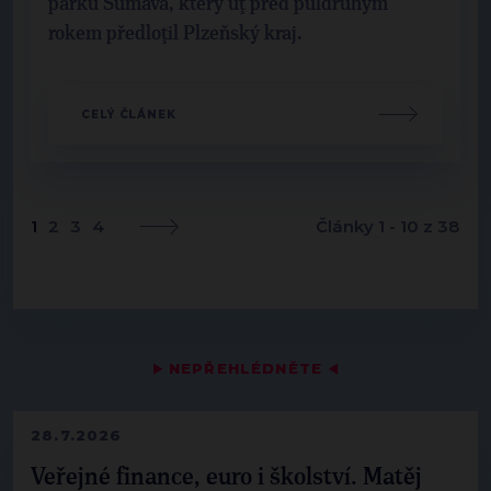
parku Šumava, který uţ před půldruhým
rokem předloţil Plzeňský kraj.
CELÝ ČLÁNEK
1
2
3
4
Články 1 - 10 z 38
▶
NEPŘEHLÉDNĚTE
◀
28.7.2026
Veřejné finance, euro i školství. Matěj