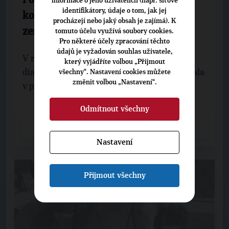
informace o jeho uživatelích (např. síťové
identifikátory, údaje o tom, jak jej
konferenci „Situace v odborném
procházejí nebo jaký obsah je zajímá). K
zemědělském školství“
tomuto účelu využívá soubory cookies.
Pro některé účely zpracování těchto
údajů je vyžadován souhlas uživatele,
V rámci projektu „Posilování bipartitního
který vyjádříte volbou „Přijmout
dialogu v odvětvích“ se 13. května 2013 konala
všechny“. Nastavení cookies můžete
změnit volbou „Nastavení“.
v prostorách Senátu Parlamentu České ...
Odmítnout všechny
CELÝ ČLÁNEK
Nastavení
Přijmout všechny