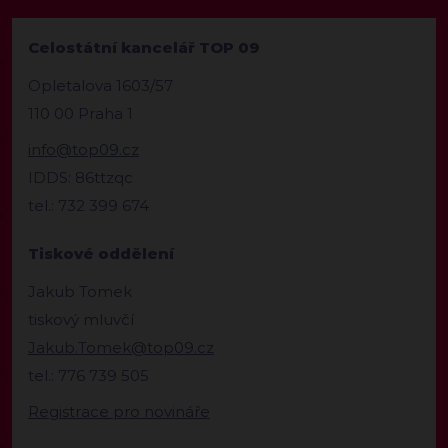
Celostátní kancelář TOP 09
Opletalova 1603/57
110 00 Praha 1
info@top09.cz
IDDS: 86ttzqc
tel.: 732 399 674
Tiskové oddělení
Jakub Tomek
tiskový mluvčí
Jakub.Tomek@top09.cz
tel.: 776 739 505
Registrace pro novináře