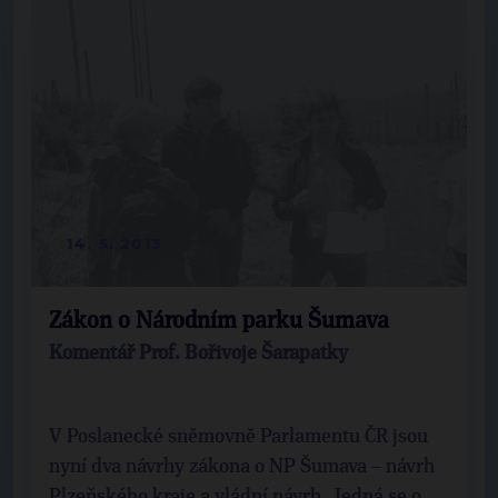
14. 5. 2013
Zákon o Národním parku Šumava
Komentář Prof. Bořivoje Šarapatky
V Poslanecké sněmovně Parlamentu ČR jsou
nyní dva návrhy zákona o NP Šumava – návrh
Plzeňského kraje a vládní návrh. Jedná se o ...