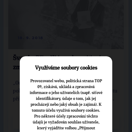
18. 9. 2018
Švenda: Přispěli jsme k pozitivní
změně obrazu Příbrami
Využíváme soubory cookies
Provozovatel webu, politická strana TOP
„Od kauz, které kdysi hýbaly příbramskou
09, získává, ukládá a zpracovává
politikou, jsme se posunuli do stavu, kdy se tu
informace o jeho uživatelích (např. síťové
příjemně žije, lidé se často potkávají a zvýš...
identifikátory, údaje o tom, jak jej
procházejí nebo jaký obsah je zajímá). K
tomuto účelu využívá soubory cookies.
Pro některé účely zpracování těchto
CELÝ ČLÁNEK
údajů je vyžadován souhlas uživatele,
který vyjádříte volbou „Přijmout