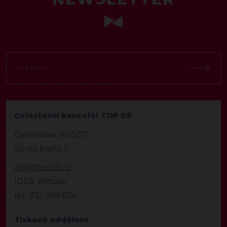
Celostátní kancelář TOP 09
Opletalova 1603/57
110 00 Praha 1
info@top09.cz
IDDS: 86ttzqc
tel.: 732 399 674
Tiskové oddělení