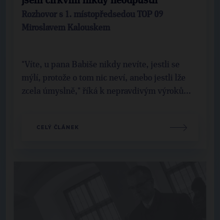
jsem církvím nikdy neodpustil
Rozhovor s 1. místopředsedou TOP 09
Miroslavem Kalouskem
"Víte, u pana Babiše nikdy nevíte, jestli se
mýlí, protože o tom nic neví, anebo jestli lže
zcela úmyslně," říká k nepravdivým výroků...
CELÝ ČLÁNEK