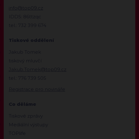
info@top09.cz
IDDS: 86ttzqc
tel.: 732 399 674
Tiskové oddělení
Jakub Tomek
tiskový mluvčí
Jakub.Tomek@top09.cz
tel.: 776 739 505
Registrace pro novináře
Co děláme
Tiskové zprávy
Mediální výstupy
TOPlife