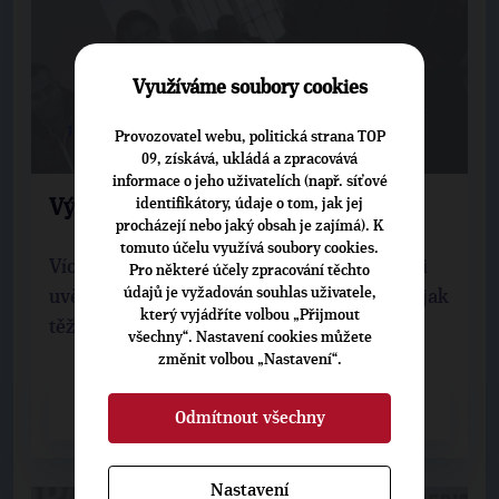
Využíváme soubory cookies
17. 11. 2013
Provozovatel webu, politická strana TOP
09, získává, ukládá a zpracovává
informace o jeho uživatelích (např. síťové
identifikátory, údaje o tom, jak jej
Výročí 17. listopadu
procházejí nebo jaký obsah je zajímá). K
tomuto účelu využívá soubory cookies.
Víc než kdy jindy bychom si v tento den měli
Pro některé účely zpracování těchto
údajů je vyžadován souhlas uživatele,
uvědomovat, jak lehko lze svobodu ztratit a jak
který vyjádříte volbou „Přijmout
těžce dlouho se pak nabývá zpět.
všechny“. Nastavení cookies můžete
změnit volbou „Nastavení“.
CELÝ ČLÁNEK
Odmítnout všechny
Nastavení