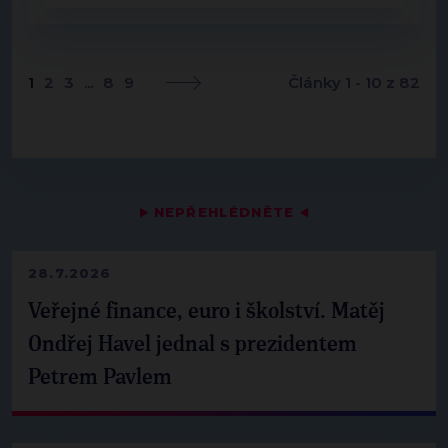
1
2
3
...
8
9
Články 1 - 10 z 82
▶
NEPŘEHLÉDNĚTE
◀
28.7.2026
Veřejné finance, euro i školství. Matěj
Ondřej Havel jednal s prezidentem
Petrem Pavlem