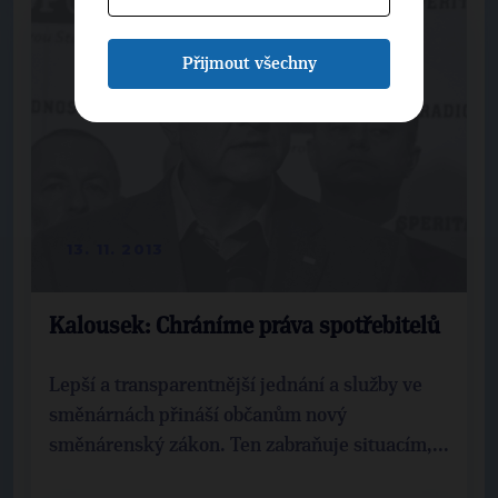
Přijmout všechny
13. 11. 2013
Kalousek: Chráníme práva spotřebitelů
Lepší a transparentnější jednání a služby ve
směnárnách přináší občanům nový
směnárenský zákon. Ten zabraňuje situacím,...