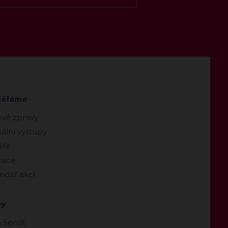
děláme
ové zprávy
ální výstupy
ife
kace
ndář akcí
by
 Senát