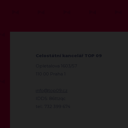
Celostátní kancelář TOP 09
Opletalova 1603/57
110 00 Praha 1
info@top09.cz
IDDS: 86ttzqc
tel.: 732 399 674