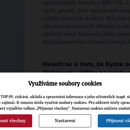
místopředsedy Jurečky z KDU-ČSL, s j
jejich priority jsou nezvyšování ko
otázky církevních restitucí. Byl jse
jako své hlavní priority obhajobu kont
nečekal, neboť Nečasova vláda samoz
zvyšovat nechtěla a církevní restituce
Hovoří se o tom, že byste 
Sněmovny. Míříte na tento
Budou-li si to kolegové přát, tak to
Využíváme soubory cookies
zvolí, protože volby jsou tajné. Neusiluj
TOP 09, získává, ukládá a zpracovává informace o jeho uživatelích (např. sí
funkcí se váže přednostní právo k 
je zajímá). K tomuto účelu využívá soubory cookies. Pro některé účely zpra
sněmovně a je vždycky dobré, když 
terý vyjádříte volbou „Přijmout všechny“. Nastavení cookies můžete změni
v klubu, což si myslím, že v našem klu
nout všechny
Nastavení
Přijmout v