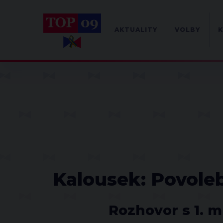
AKTUALITY
VOLBY
K
Kalousek: Povolebn
Rozhovor s 1. 