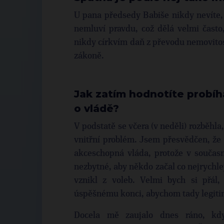
U pana předsedy Babiše nikdy nevíte, 
nemluví pravdu, což dělá velmi často
nikdy církvím daň z převodu nemovitos
zákoně.
Jak zatím hodnotíte probíh
o vládě?
V podstatě se včera (v neděli) rozběhla
vnitřní problém. Jsem přesvědčen, že 
akceschopná vláda, protože v současn
nezbytné, aby někdo začal co nejrychle
vznikl z voleb. Velmi bych si přál
úspěšnému konci, abychom tady legiti
Docela mě zaujalo dnes ráno, kdy