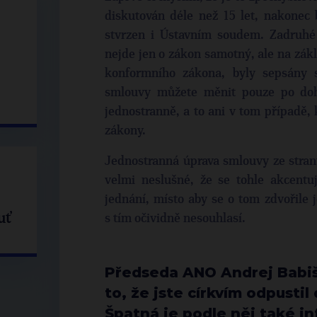
diskutován déle než 15 let, nakonec
stvrzen i Ústavním soudem. Zadruhé 
nejde jen o zákon samotný, ale na zák
konformního zákona, byly sepsány 
smlouvy můžete měnit pouze po doh
jednostranně, a to ani v tom případě,
zákony.
Jednostranná úprava smlouvy ze stran
velmi neslušné, že se tohle akcentuj
jednání, místo aby se o tom zdvořile
uť
s tím očividně nesouhlasí.
Předseda ANO Andrej Babiš 
to, že jste církvím odpusti
Špatná je podle něj také in