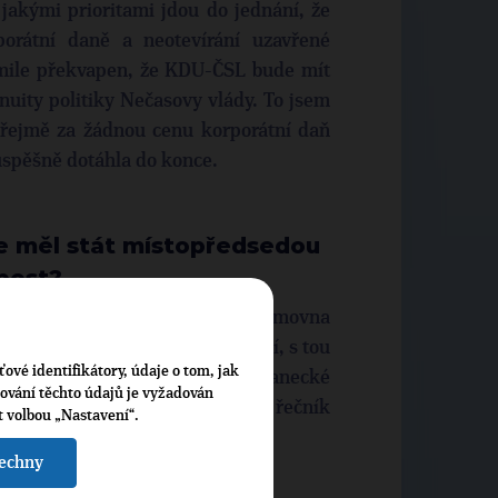
akými prioritami jdou do jednání, že
rporátní daně a neotevírání uzavřené
m mile překvapen, že KDU-ČSL bude mít
inuity politiky Nečasovy vlády. To jsem
řejmě za žádnou cenu korporátní daň
 úspěšně dotáhla do konce.
se měl stát místopředsedou
 post?
 přijmu. Samozřejmě pokud mě Sněmovna
i o tuto funkci jako sběrač funkcí, s tou
ťové identifikátory, údaje o tom, jak
vystoupení v rozpravě v Poslanecké
cování těchto údajů je vyžadován
přednostní právo má zkušený řečník
t volbou „Nastavení“.
bu jsem.
šechny