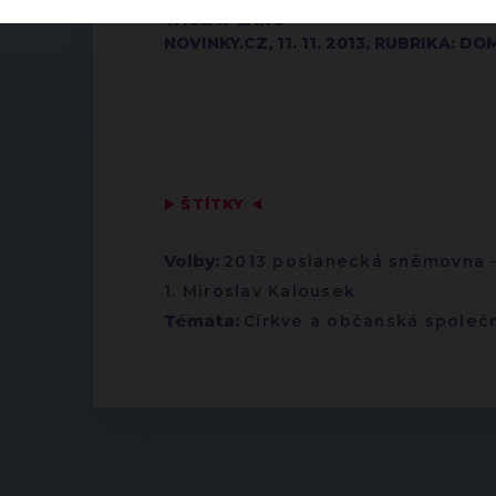
VÁCLAV LANG
NOVINKY.CZ, 11. 11. 2013, RUBRIKA: DO
▶
ŠTÍTKY
◀
Volby:
2013 poslanecká sněmovna
1. Miroslav Kalousek
Témata:
Církve a občanská společ