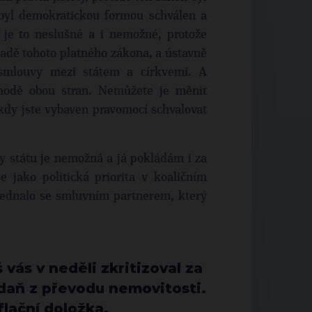
 byl demokratickou formou schválen a
je to neslušné a i nemožné, protože
ladě tohoto platného zákona, a ústavně
smlouvy mezi státem a církvemi. A
odě obou stran. Nemůžete je měnit
 kdy jste vybaven pravomocí schvalovat
y státu je nemožná a já pokládám i za
e jako politická priorita v koaličním
 jednalo se smluvním partnerem, který
vás v neděli zkritizoval za
l daň z převodu nemovitosti.
flační doložka.