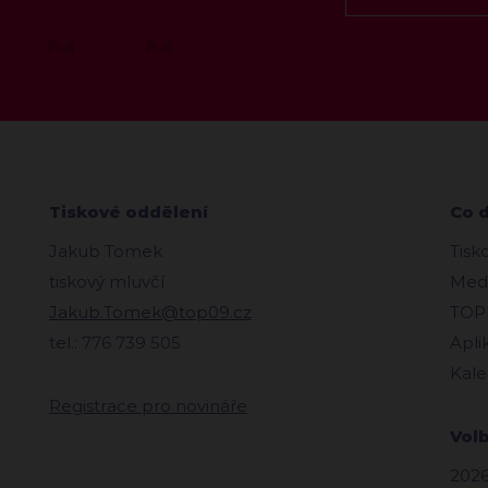
Tiskové oddělení
Co 
Jakub Tomek
Tisk
tiskový mluvčí
Medi
Jakub.Tomek@top09.cz
TOPl
tel.: 776 739 505
Apli
Kale
Registrace pro novináře
Vol
2026