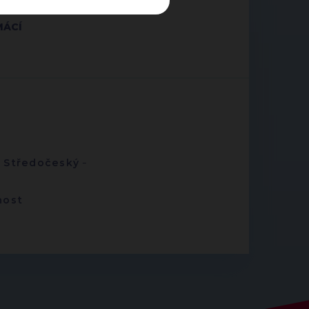
MÁCÍ
-
Středočeský
-
nost