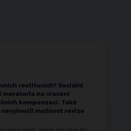
vních restitucích? Sociální
 moratoria na vracení
nčních kompenzací. Také
 nevyloučil možnost revize
í právní jistoty, protože ten zákon byl