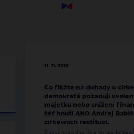
11. 11. 2013
Co říkáte na dohady o círke
demokraté požadují uvalení
majetku nebo snížení fina
šéf hnutí ANO Andrej Babiš
církevních restitucí.
Zaprvé si myslím, že je to zpochybňován