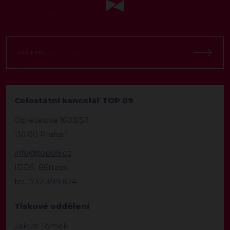
Celostátní kancelář TOP 09
Opletalova 1603/57
110 00 Praha 1
info@top09.cz
IDDS: 86ttzqc
tel.: 732 399 674
Tiskové oddělení
Jakub Tomek