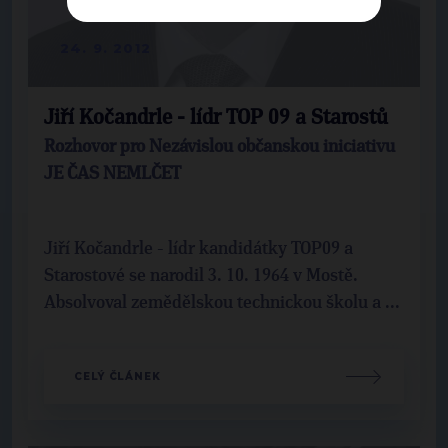
24. 9. 2012
Jiří Kočandrle - lídr TOP 09 a Starostů
Rozhovor pro Nezávislou občanskou iniciativu
JE ČAS NEMLČET
Jiří Kočandrle - lídr kandidátky TOP09 a
Starostové se narodil 3. 10. 1964 v Mostě.
Absolvoval zemědělskou technickou školu a ...
CELÝ ČLÁNEK