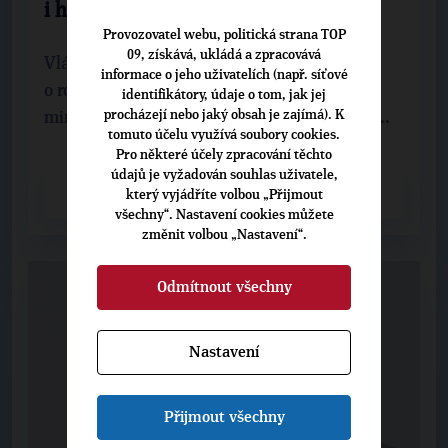
i hospodaření krajů
Provozovatel webu, politická strana TOP
09, získává, ukládá a zpracovává
Vláda schválila návrh ústavního zákona
informace o jeho uživatelích (např. síťové
o rozpočtové odpovědnosti. Finanční ústava
identifikátory, údaje o tom, jak jej
procházejí nebo jaký obsah je zajímá). K
mimo jiné stanoví maximální limit pro výši ...
tomuto účelu využívá soubory cookies.
Pro některé účely zpracování těchto
údajů je vyžadován souhlas uživatele,
CELÝ ČLÁNEK
který vyjádříte volbou „Přijmout
všechny“. Nastavení cookies můžete
změnit volbou „Nastavení“.
Odmítnout všechny
Nastavení
Přijmout všechny