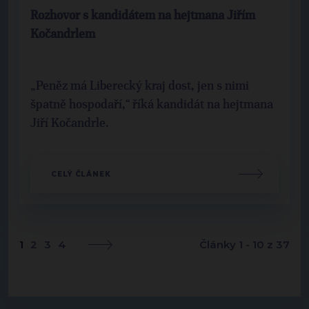
Rozhovor s kandidátem na hejtmana Jiřím
Kočandrlem
„Peněz má Liberecký kraj dost, jen s nimi
špatně hospodaří,“ říká kandidát na hejtmana
Jiří Kočandrle.
CELÝ ČLÁNEK
1
2
3
4
Články 1 - 10 z 37