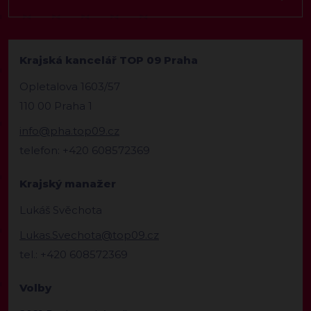
Krajská kancelář TOP 09 Praha
Opletalova 1603/57
110 00 Praha 1
info@pha.top09.cz
telefon: +420 608572369
Krajský manažer
Lukáš Svěchota
Lukas.Svechota@top09.cz
tel.: +420 608572369
Volby