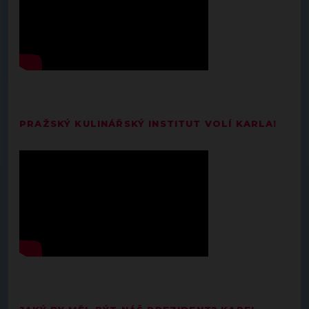
PRAŽSKÝ KULINÁŘSKÝ INSTITUT VOLÍ KARLA!