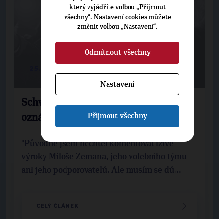
který vyjádříte volbou „Přijmout
všechny“. Nastavení cookies můžete
změnit volbou „Nastavení“.
Odmítnout všechny
25. 1. 2013
Nastavení
Schwarzenberg podává trestní
Přijmout všechny
oznámení na lživou kampaň
"Původně jsem nechtěl komentovat lživé
výroky Miloše Zemana, jeho volebního týmu
ani jeho podporovatelů. Ale musím se dů...
CELÝ ČLÁNEK