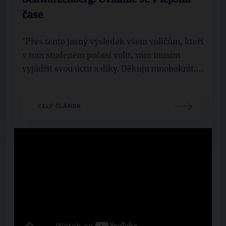
čase
"Přes tento jasný výsledek všem voličům, kteří
v tom studeném počasí volit, vám musím
vyjádřit svou úctu a díky. Děkuju mnohokrát,...
CELÝ ČLÁNEK