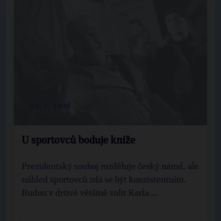
25. 1. 2013
U sportovců boduje kníže
Prezidentský souboj rozděluje český národ, ale
náhled sportovců zdá se být konzistentním.
Budou v drtivé většině volit Karla ...