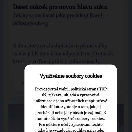
Deset otázek pro novou hlavu státu
Jak by se zachoval jako prezident Karel
Schwarzenberg
V den startu rozhodující části přímé volby
nabízejí LN čtenářům odpovědi na 10 otázek,
které se ve finiši příliš nezdůrazňovaly.
Využíváme soubory cookies
CELÝ ČLÁNEK
Provozovatel webu, politická strana TOP
09, získává, ukládá a zpracovává
informace o jeho uživatelích (např. síťové
identifikátory, údaje o tom, jak jej
procházejí nebo jaký obsah je zajímá). K
tomuto účelu využívá soubory cookies.
Pro některé účely zpracování těchto
údajů je vyžadován souhlas uživatele,