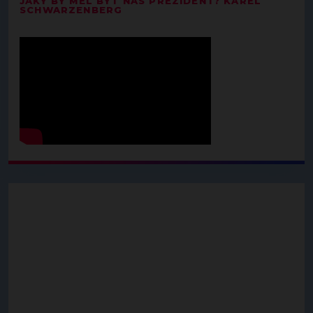
JAKÝ BY MĚL BÝT NÁŠ PREZIDENT? KAREL
SCHWARZENBERG