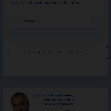
vyšel v Lidových novinách 18. ledna
CELÝ ČLÁNEK
Čl
1
2
3
4
5
6
...
10
...
22
23
31
z 