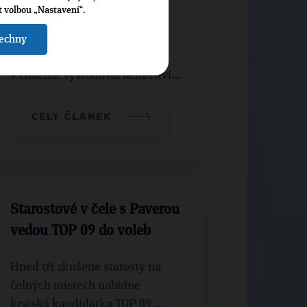
t volbou „Nastavení“.
Narodil se 4. ledna 1958. Po
šechny
absolvování gymnázia
v Hlučíně vystudoval učitelství...
CELÝ ČLÁNEK
Starostové v čele s Paverou
vedou TOP 09 do voleb
Hned tři zkušené starosty na
čelných místech nabídne
krajská kandidátka TOP 09 ...