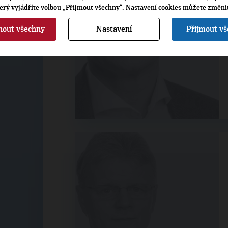
terý vyjádříte volbou „Přijmout všechny“. Nastavení cookies můžete změni
nout všechny
Nastavení
Přijmout v