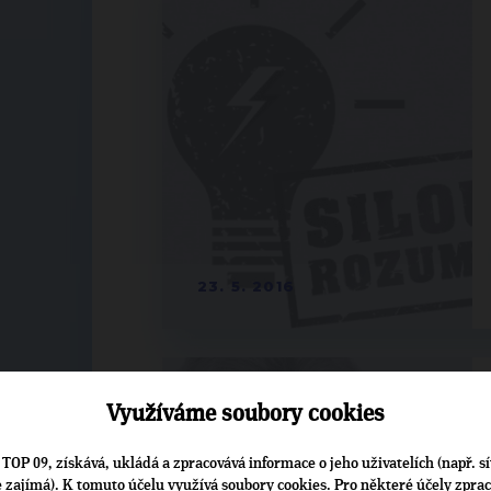
23. 5. 2016
Využíváme soubory cookies
TOP 09, získává, ukládá a zpracovává informace o jeho uživatelích (např. sí
je zajímá). K tomuto účelu využívá soubory cookies. Pro některé účely zpra