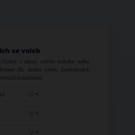
ích se voleb
í článků v rámci celého našeho webu
trovat dle druhu voleb, konkrétních
krétních kandidátů.