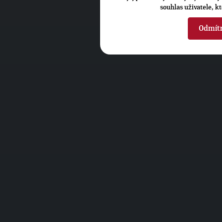
souhlas uživatele, k
Odmít