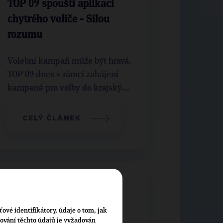
TOP 09 spouští aplikaci
chytrého voliče - Silou
rozumu
Volební kampaň může být hravá.
TOP 09 dnes v rámci zahájení
kampaně pro volby do krajský...
CELÝ ČLÁNEK
Mgr. Herbert Pavera
Kandidát na hejtmana
ťové identifikátory, údaje o tom, jak
Moravskoslezského kraje
cování těchto údajů je vyžadován