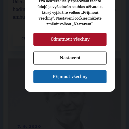
Pro některé účely zpracování těchto
Od 4. září je každý pátek mezi 8:00 a 14:00
údajů je vyžadován souhlas uživatele,
hodinou v náchodské nemocnici otevřena nová
který vyjádříte volbou „Přijmout
ambulance pro léčbu bolesti. Slouží pacientů...
všechny“. Nastavení cookies můžete
změnit volbou „Nastavení“.
CELÝ ČLÁNEK
Odmítnout všechny
Nastavení
Přijmout všechny
7. 9. 2020