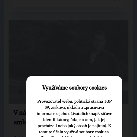
Využíváme soubory cookies
7. 9. 2020
Provozovatel webu, politická strana TOP
09, získává, ukládá a zpracovává
V náchodské nemocnici se otevřela
informace o jeho uživatelích (např. síťové
identifikátory, údaje o tom, jak jej
ambulance pro léčbu bolesti
procházejí nebo jaký obsah je zajímá). K
tomuto účelu využívá soubory cookies.