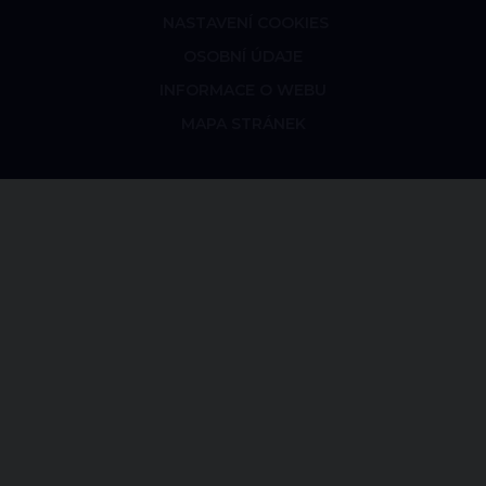
NASTAVENÍ COOKIES
OSOBNÍ ÚDAJE
INFORMACE O WEBU
MAPA STRÁNEK