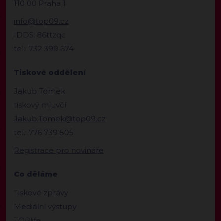
110 00 Praha 1
info@top09.cz
IDDS: 86ttzqc
tel.: 732 399 674
Tiskové oddělení
Jakub Tomek
tiskový mluvčí
Jakub.Tomek@top09.cz
tel.: 776 739 505
Registrace pro novináře
Co děláme
Tiskové zprávy
Mediální výstupy
TOPlife