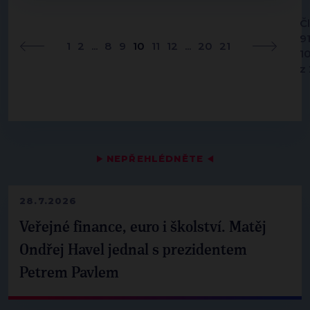
Č
9
1
2
...
8
9
10
11
12
...
20
21
1
z
▶
NEPŘEHLÉDNĚTE
◀
28.7.2026
Veřejné finance, euro i školství. Matěj
Ondřej Havel jednal s prezidentem
Petrem Pavlem