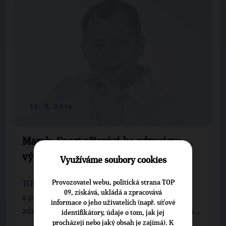
13. 7. 2016
Marek: Sport přispívá ke zdravému
vývoji celé společnosti
Využíváme soubory cookies
Provozovatel webu, politická strana TOP
TOP 09 vstupuje do krajských voleb
09, získává, ukládá a zpracovává
s programem nazvaným Středočeský kraj –
informace o jeho uživatelích (např. síťové
zdravé srdce Čech. Co v tomto programu jevá...
identifikátory, údaje o tom, jak jej
procházejí nebo jaký obsah je zajímá). K