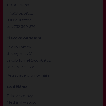
110 00 Praha 1
info@top09.cz
IDDS: 86ttzqc
tel.: 732 399 674
Tiskové oddělení
Jakub Tomek
tiskový mluvčí
Jakub.Tomek@top09.cz
tel.: 776 739 505
Registrace pro novináře
Co děláme
Tiskové zprávy
Mediální výstupy