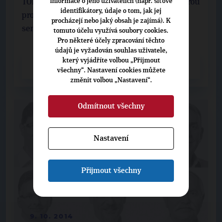
informace o jeho uživatelích (např. síťové
TOP 09 děkuje svým voličům za důvěru, kterou
identifikátory, údaje o tom, jak jej
projevili našim kandidátům v prvním kole
procházejí nebo jaký obsah je zajímá). K
senátních voleb. Dovoluje si požádat, aby ...
tomuto účelu využívá soubory cookies.
Pro některé účely zpracování těchto
údajů je vyžadován souhlas uživatele,
který vyjádříte volbou „Přijmout
CELÝ ČLÁNEK
všechny“. Nastavení cookies můžete
změnit volbou „Nastavení“.
Odmítnout všechny
Nastavení
Přijmout všechny
9. 10. 2014