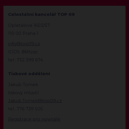
Celostátní kancelář TOP 09
Opletalova 1603/57
110 00 Praha 1
info@top09.cz
IDDS: 86ttzqc
tel.: 732 399 674
Tiskové oddělení
Jakub Tomek
tiskový mluvčí
Jakub.Tomek@top09.cz
tel.: 776 739 505
Registrace pro novináře