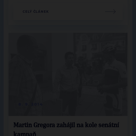
CELÝ ČLÁNEK
8. 9. 2014
Martin Gregora zahájil na kole senátní
kampaň