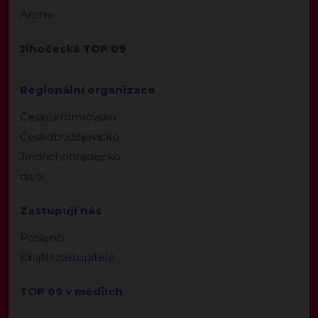
Archiv
Jihočeská TOP 09
Regionální organizace
Českokrumlovsko
Českobudějovicko
Jindřichohradecko
další
Zastupují nás
Poslanci
Krajští zastupitelé
TOP 09 v médiích