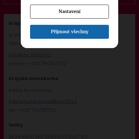
Nastavení
Krajská kancelář TOP 09 Jihočeský kraj
Přijmout všechny
9. května 1282/6
390 02 Tábor
info@jhc.top09.cz
telefon: +420 734767702
Krajská manažerka
Adéla Kundrátová
Adela.Kundratova@top09.cz
tel.: +420 734767702
Volby
2024 KRAJSKÉ ZASTUPITELSTVO