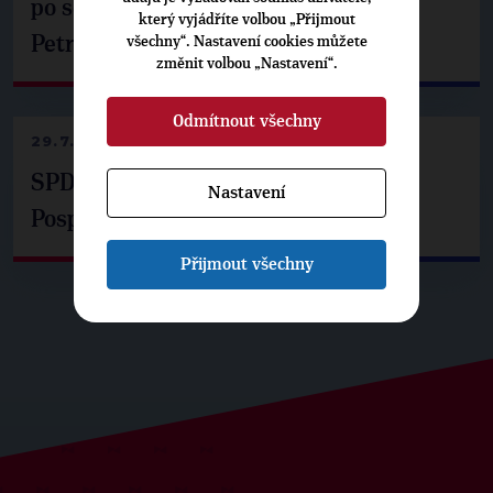
po setkání s prezidentem republiky
který vyjádříte volbou „Přijmout
Petrem Pavlem
všechny“. Nastavení cookies můžete
změnit volbou „Nastavení“.
Odmítnout všechny
29.7.2026
SPD už není ve zprávě o extremismu.
Nastavení
Pospíšil: Je tu pachuť
Přijmout všechny