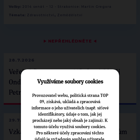
-
Volby:
2014 senát
12 - Strakonice: Martin Gregora
,
Témata:
Zdravotnictví
Zemědělství
▶
NEPŘEHLÉDNĚTE
◀
28.7.2026
Veřejné finance, euro i školství. Matěj
Ondřej Havel jednal s prezidentem
Využíváme soubory cookies
Petrem Pavlem
Provozovatel webu, politická strana TOP
09, získává, ukládá a zpracovává
informace o jeho uživatelích (např. síťové
identifikátory, údaje o tom, jak jej
29.7.2026
procházejí nebo jaký obsah je zajímá). K
tomuto účelu využívá soubory cookies.
Vzkaz Matěje Ondřeje Havla příznivcům
Pro některé účely zpracování těchto
údajů je vyžadován souhlas uživatele,