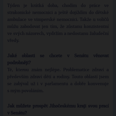
Týden je krátká doba, chodím do práce ve
strakonické nemocnici a ještě dojíždím do dětské
ambulace ve vimperské nemocnici. Takže u voličů
můžu zabodovat jen tím, že zůstanu konzistentní
ve svých názorech, vydržím a nedostanu žaludeční
vředy.
Jaké oblasti se chcete v Senátu věnovat
podrobněji?
Té, kterou znám nejlépe. Problematice zdraví a
především zdraví dětí a rodiny. Touto oblastí jsem
se zabýval už i v parlamentu a dobře konvenuje
s mým povoláním.
Jak můžete prospět Jihočeskému kraji svou prací
v Senátu?