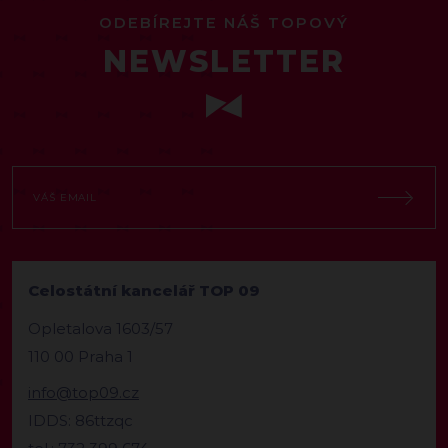
ODEBÍREJTE NÁŠ TOPOVÝ
NEWSLETTER
Celostátní kancelář TOP 09
Opletalova 1603/57
110 00 Praha 1
info@top09.cz
IDDS: 86ttzqc