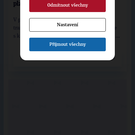
plzeňskou
Odmítnout všechny
V pátek 8. října 2010 proběhl u konečné
Nastavení
tramvaje v Borském parku turnaj v pétanque
s kandidáty do Zastupitelstva městské části ...
Přijmout všechny
CELÝ ČLÁNEK