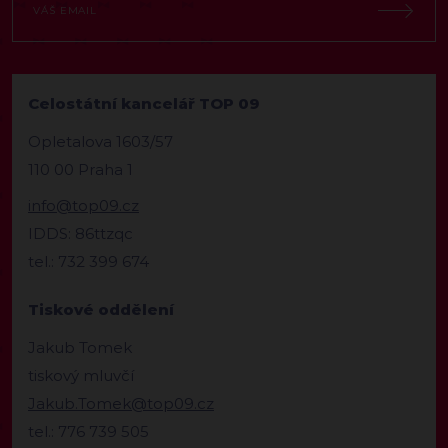
Celostátní kancelář TOP 09
Opletalova 1603/57
110 00 Praha 1
info@top09.cz
IDDS: 86ttzqc
tel.: 732 399 674
Tiskové oddělení
Jakub Tomek
tiskový mluvčí
Jakub.Tomek@top09.cz
tel.: 776 739 505