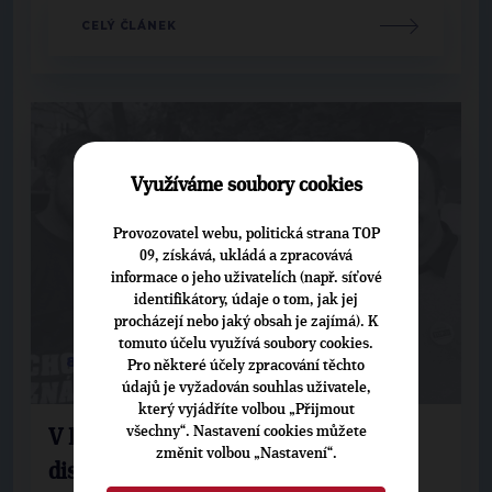
CELÝ ČLÁNEK
Využíváme soubory cookies
Provozovatel webu, politická strana TOP
09, získává, ukládá a zpracovává
informace o jeho uživatelích (např. síťové
identifikátory, údaje o tom, jak jej
procházejí nebo jaký obsah je zajímá). K
tomuto účelu využívá soubory cookies.
8. 10. 2010
Pro některé účely zpracování těchto
údajů je vyžadován souhlas uživatele,
který vyjádříte volbou „Přijmout
všechny“. Nastavení cookies můžete
V Borském parku se hrál pétanque a
změnit volbou „Nastavení“.
diskutovalo nad programem pro