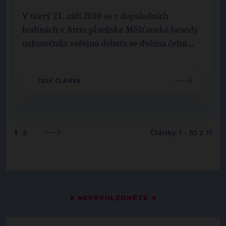
V úterý 21. září 2010 se v dopoledních
hodinách v Atriu plzeňské Měšťanské besedy
uskutečnila veřejná debata se dvěma čelní...
CELÝ ČLÁNEK
1
2
Články 1 - 10 z 11
▶
NEPŘEHLÉDNĚTE
◀