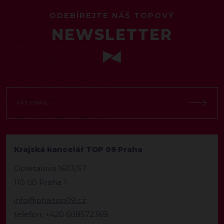
ODEBÍREJTE NÁŠ TOPOVÝ
NEWSLETTER
Krajská kancelář TOP 09 Praha
Opletalova 1603/57
110 00 Praha 1
info@pha.top09.cz
telefon: +420 608572369