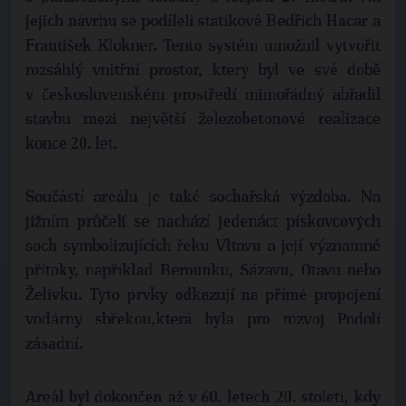
jejich návrhu se podíleli statikové Bedřich Hacar a
František Klokner. Tento systém umožnil vytvořit
rozsáhlý vnitřní prostor, který byl ve své době
v československém prostředí mimořádný abřadil
stavbu mezi největší železobetonové realizace
konce 20. let.
Součástí areálu je také sochařská výzdoba. Na
jižním průčelí se nachází jedenáct pískovcových
soch symbolizujících řeku Vltavu a její významné
přítoky, například Berounku, Sázavu, Otavu nebo
Želivku. Tyto prvky odkazují na přímé propojení
vodárny sbřekou,která byla pro rozvoj Podolí
zásadní.
Areál byl dokončen až v 60. letech 20. století, kdy