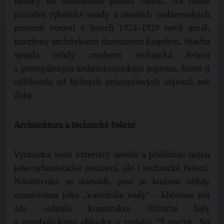
nároky na zásobování pitnou vodou. Na místě
původní rybářské osady a starších vodárenských
provozů vyrostl v letech 1924–1929 nový areál,
navržený architektem Antonínem Engelem. Stavba
spojila tehdy moderní technická řešení
s promyšleným architektonickým pojetím, které ji
odlišovalo od běžných průmyslových objektů své
doby.
Architektura a technické řešení
Vycházka vede exteriéry areálu a přibližuje nejen
jeho urbanistické zasazení, ale i technické řešení.
Návštěvníci se dozvědí, proč je budova někdy
označována jako „katedrála vody“ – klíčovou roli
zde sehrála konstrukce filtrační haly
s parabolickými oblouky o rozpětí 29 metrů. Na