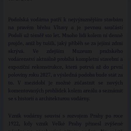
Podolská vodárna patří k nejvýraznějším stavbám
na pravém břehu Vltavy a je pevnou součástí
Podolí už téměř sto let. Mnoho lidí kolem ní denně
projde, aniž by tušili, jaký příběh se za jejími zdmi
skrývá. Ve zdejším Muzeum pražského
vodárenství aktuálně probíhá kompletní stavební a
expoziční rekonstrukce, která potrvá až do první
poloviny roku 2027, a výsledná podoba bude stát za
to. V mezidobí je možné zúčastnit se nových
komentovaných prohlídek kolem areálu a seznámit
se s historií a architekturou vodárny.
Vznik vodárny souvisí s rozvojem Prahy po roce
1922, kdy vznik Velké Prahy přinesl zvýšené