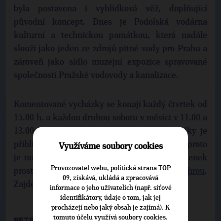
byla postavena i vyhlídková věž, doplňující
původní koncept. Dnes je Podolská vodárna
kulturní a technickou památkou, která nadále
slouží jako jeden ze zdrojů pitné vody pro Prahu a
zároveň jako sídlo muzejní expozice spravované
společností Pražské vodovody a kanalizace.
Komentované vycházky se konají každý čtvrtek od
15.00 h. a každou druhou sobotu v měsíci v 11.00 a
13.00 h. Vstupné činí 100 Kč, délka prohlídky je
přibližně jedna hodina. Kapacita je omezená, proto
Využíváme soubory cookies
je nutná předchozí rezervace a úhrada vstupenek
Provozovatel webu, politická strana TOP
prostřednictvím stránek
www.pvk.cz/voda-hrou
.
09, získává, ukládá a zpracovává
Zajdete se podívat?
informace o jeho uživatelích (např. síťové
identifikátory, údaje o tom, jak jej
procházejí nebo jaký obsah je zajímá). K
tomuto účelu využívá soubory cookies.
PETR KUČER, SPRÁVCE WEBU