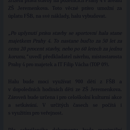
zřízení práva stavby na pozemcích Prahy 4 v areálu
ZŠ Jeremenkova. Toto věcné právo umožní za
úplatu FŠB, na své náklady, halu vybudovat.
„Po uplynutí práva stavby se sportovní hala stane
majetkem Prahy 4. To nastane buďto za 50 let za
cenu 20 procent stavby, nebo po 60 letech za jednu
korunu,“
uvedl předkladatel návrhu, místostarosta
Prahy 4 pro majetek a IT Filip Vácha (TOP 09).
Halu bude moci využívat 900 dětí z FŠB a
v dopoledních hodinách děti ze ZŠ Jeremenkova.
Zároveň bude určena i pro celoškolní kulturní akce
a setkávání. V určitých časech se počítá i
s využitím pro veřejnost.