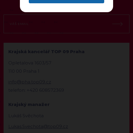
Krajská kancelář TOP 09 Praha
Opletalova 1603/57
110 00 Praha 1
info@pha.top09.cz
telefon: +420 608572369
Krajský manažer
Lukáš Svěchota
Lukas.Svechota@top09.cz