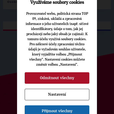
Osobnosti:
Filip Vácha
Využíváme soubory cookies
Provozovatel webu, politická strana TOP
09, získává, ukládá a zpracovává
informace o jeho uživatelích (např. síťové
identifikátory, údaje o tom, jak jej
procházejí nebo jaký obsah je zajímá). K
tomuto účelu využívá soubory cookies.
Pro některé účely zpracování těchto
údajů je vyžadován souhlas uživatele,
který vyjádříte volbou „Přijmout
všechny“. Nastavení cookies můžete
změnit volbou „Nastavení“.
Odmítnout všechny
ODEBÍREJTE NÁŠ TOPOVÝ
Nastavení
NEWSLETTER
Přijmout všechny