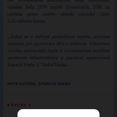
Dle schváleného dokumentu bude maximální
výměra haly 1739 metrů čtverečních. FŠB za
udělení práva stavby uhradí městské části
2,65 milionu korun.
„Jedná se o veřejně prospěšnou stavbu, určenou
zejména pro sportování dětí a mládeže. Výstavbou
nového sportoviště dojde k významnému rozšíření
sportovní infrastruktury a navýšení sportovních
kapacit Prahy 4,“
dodal Vácha.
PETR KUČERA, SPRÁVCE WEBU
▶
ŠTÍTKY
◀