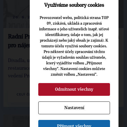
Využíváme soubory cookies
26. 6. 2020
Provozovatel webu, politická strana TOP
09, získává, ukládá a zpracovává
informace o jeho uživatelích (např. síťové
identifikátory, údaje o tom, jak jej
Radní Prahy 4 schválili slevy na nájemném
procházejí nebo jaký obsah je zajímá). K
pro nájemce nebytových prostor
tomuto účelu využívá soubory cookies.
Pro některé účely zpracování těchto
údajů je vyžadován souhlas uživatele,
Divadla, umělecké i jazykové školy, kavárny,
který vyjádříte volbou „Přijmout
restaurace a mnoho dalších podniků získalo od
všechny“. Nastavení cookies můžete
změnit volbou „Nastavení“.
vedení Prahy 4 slevy na nájemném. Tuto mož...
Odmítnout všechny
CELÝ ČLÁNEK
Nastavení
Přijmout všechny