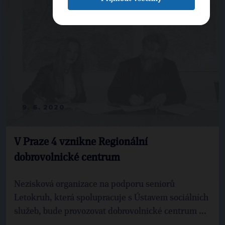
9. 6. 2020
V Praze 4 vznikne Regionální
dobrovolnické centrum
Nezisková organizace na podporu seniorů
Letokruh, která spolupracuje s Ústavem sociálních
služeb, bude provozovat dobrovolnické centrum ...