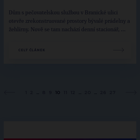
Dům s pečovatelskou službou v Branické ulici
otevře zrekonstruované prostory bývalé prádelny a
žehlírny. Nově se tam nachází denní stacionář, ...
CELÝ ČLÁNEK
1
2
...
8
9
10
11
12
...
20
...
26
27