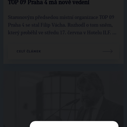
TOP 09 Praha 4 má nové vedení
Staronovým předsedou místní organizace TOP 09
Praha 4 se stal Filip Vácha. Rozhodl o tom sněm,
který proběhl ve středu 17. června v Hotelu ILF. ...
CELÝ ČLÁNEK