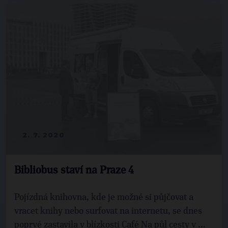
2. 7. 2020
Bibliobus staví na Praze 4
Pojízdná knihovna, kde je možné si půjčovat a
vracet knihy nebo surfovat na internetu, se dnes
poprvé zastavila v blízkosti Café Na půl cesty v ...