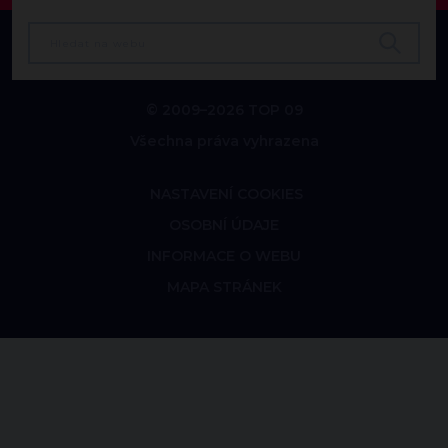
© 2009–2026 TOP 09
Všechna práva vyhrazena
NASTAVENÍ COOKIES
OSOBNÍ ÚDAJE
INFORMACE O WEBU
MAPA STRÁNEK