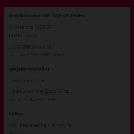
Krajská kancelář TOP 09 Praha
Opletalova 1603/57
110 00 Praha 1
info@pha.top09.cz
telefon: +420 608572369
Krajský manažer
Lukáš Svěchota
Lukas.Svechota@top09.cz
tel.: +420 608572369
Volby
2021 Poslanecká sněmovna
2020 Senát