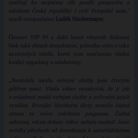
směřují ke stejnému cíli: posílit prosperitu a
odolnost České republiky i celé Evropské unie,“
uvedl europoslanec
Luděk Niedermayer
.
Členové TOP 09 a další hosté věnovali diskusní
blok také obraně demokracie, právního státu a také
nezávislých médií, které jsou současnou vládní
koalicí napadány a oslabovány.
„Nezávislá média veřejné služby jsou čtvrtým
pilířem moci. Vláda vůbec nezakrývá, že jí jde
o ovládnutí médií veřejné služby a ovlivnění jejich
vysílání. Brutální likvidační škrty neměla žádná
strana ve svém volebním programu. Žádná
odborná, věcná debata vůbec nebyla možná! Jsme
svědky přechodu od demokracie k autoritářskému