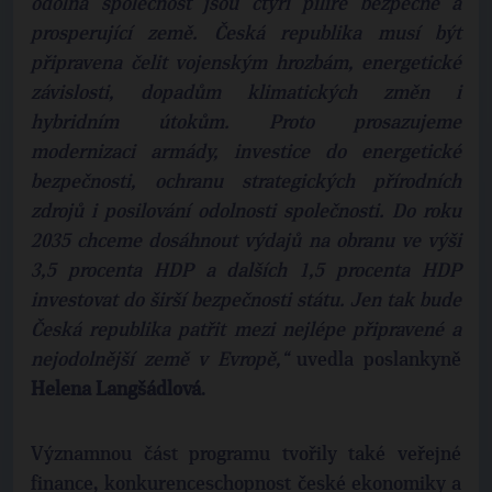
odolná společnost jsou čtyři pilíře bezpečné a
prosperující země. Česká republika musí být
připravena čelit vojenským hrozbám, energetické
závislosti, dopadům klimatických změn i
hybridním útokům. Proto prosazujeme
modernizaci armády, investice do energetické
bezpečnosti, ochranu strategických přírodních
zdrojů i posilování odolnosti společnosti. Do roku
2035 chceme dosáhnout výdajů na obranu ve výši
3,5 procenta HDP a dalších 1,5 procenta HDP
investovat do širší bezpečnosti státu. Jen tak bude
Česká republika patřit mezi nejlépe připravené a
nejodolnější země v Evropě,“
uvedla poslankyně
Helena Langšádlová
.
Významnou část programu tvořily také veřejné
finance, konkurenceschopnost české ekonomiky a