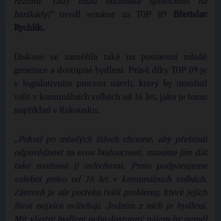
režimu. Tady musí občanská společnost na
barikády!“
uvedl senátor za TOP 09
Břetislav
Rychlík.
Diskuse se zaměřila také na postavení mladé
generace a dostupné bydlení. Právě díky TOP 09 je
v legislativním procesu návrh, který by umožnil
volit v komunálních volbách od 16 let, jako je tomu
například v Rakousku.
„Pokud po mladých lidech chceme, aby přebírali
odpovědnost za svou budoucnost, musíme jim dát
také možnost ji ovlivňovat. Proto podporujeme
volební právo od 16 let v komunálních volbách.
Zároveň je ale potřeba řešit problémy, které jejich
život nejvíce ovlivňují. Jedním z nich je bydlení.
Mít vlastní bydlení nebo dostupný nájem by neměl