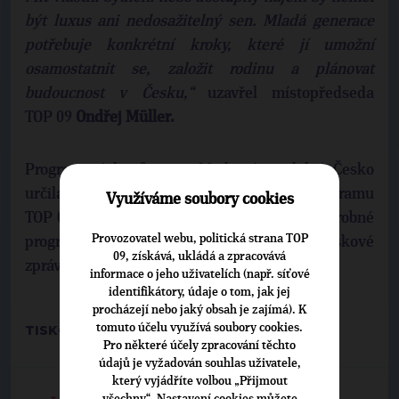
být luxus ani nedosažitelný sen. Mladá generace
potřebuje konkrétní kroky, které jí umožní
osamostatnit se, založit rodinu a plánovat
budoucnost v Česku,“
uzavřel místopředseda
TOP 09
Ondřej Müller.
Programová konference Moderní a odolné Česko
určila směr před přípravou volebního programu
Využíváme soubory cookies
TOP 09 pro nadcházející sněmovní volby. Podrobné
Provozovatel webu, politická strana TOP
programové návrhy jsou v příloze této tiskové
09, získává, ukládá a zpracovává
zprávy.
informace o jeho uživatelích (např. síťové
identifikátory, údaje o tom, jak jej
procházejí nebo jaký obsah je zajímá). K
tomuto účelu využívá soubory cookies.
TISKOVÉ ODDĚLENÍ TOP 09
Pro některé účely zpracování těchto
údajů je vyžadován souhlas uživatele,
který vyjádříte volbou „Přijmout
všechny“. Nastavení cookies můžete