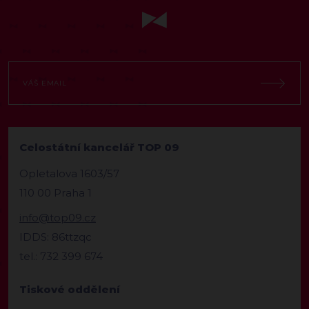
Celostátní kancelář TOP 09
Opletalova 1603/57
110 00 Praha 1
info@top09.cz
IDDS: 86ttzqc
tel.: 732 399 674
Tiskové oddělení