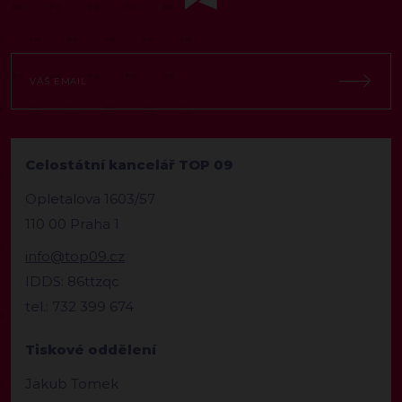
Celostátní kancelář TOP 09
Opletalova 1603/57
110 00 Praha 1
info@top09.cz
IDDS: 86ttzqc
tel.: 732 399 674
Tiskové oddělení
Jakub Tomek