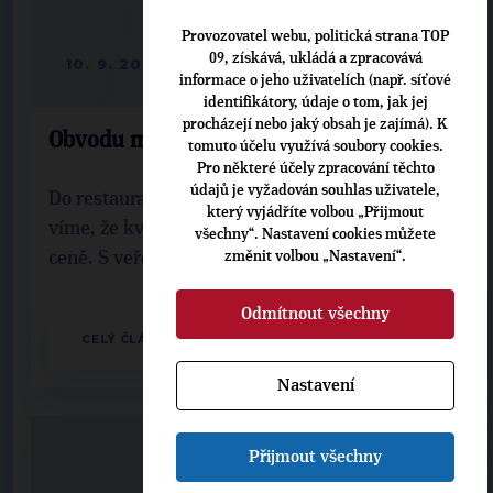
Provozovatel webu, politická strana TOP
09, získává, ukládá a zpracovává
10. 9. 2014
informace o jeho uživatelích (např. síťové
identifikátory, údaje o tom, jak jej
procházejí nebo jaký obsah je zajímá). K
Obvodu musí být vidět i do kuchyně
tomuto účelu využívá soubory cookies.
Pro některé účely zpracování těchto
údajů je vyžadován souhlas uživatele,
Do restaurace většinou chodíme jen tam, kde
který vyjádříte volbou „Přijmout
víme, že kvalita jídla i obsluhy odpovídají
všechny“. Nastavení cookies můžete
změnit volbou „Nastavení“.
ceně. S veřejnými službami by to mělo být ...
Odmítnout všechny
CELÝ ČLÁNEK
Nastavení
Přijmout všechny