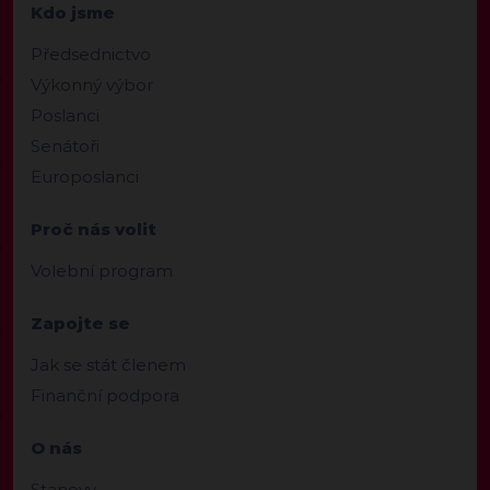
Kdo jsme
Předsednictvo
Výkonný výbor
Poslanci
Senátoři
Europoslanci
Proč nás volit
Volební program
Zapojte se
Jak se stát členem
Finanční podpora
O nás
Stanovy