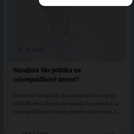
10. 9. 2014
Nezajímá Vás politika na
celorepublikové úrovni?
komentář kandidáta do zastupitelstva města
Cheb Martina Rejska Nezajímá Vás politika na
celorepublikové úrovni, protože máte pocit, ž...
CELÝ ČLÁNEK