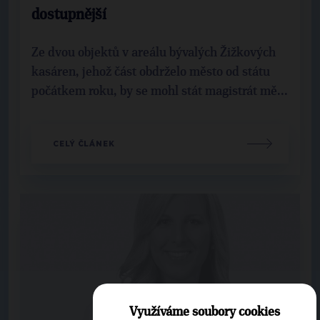
dostupnější
Ze dvou objektů v areálu bývalých Žižkových
kasáren, jehož část obdrželo město od státu
počátkem roku, by se mohl stát magistrát mě...
CELÝ ČLÁNEK
Využíváme soubory cookies