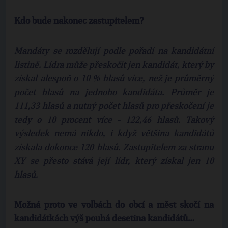
Kdo bude nakonec zastupitelem?
Mandáty se rozdělují podle pořadí na kandidátní
listině. Lídra může přeskočit jen kandidát, který by
získal alespoň o 10 % hlasů více, než je průměrný
počet hlasů na jednoho kandidáta. Průměr je
111,33 hlasů a nutný počet hlasů pro přeskočení je
tedy o 10 procent více - 122,46 hlasů. Takový
výsledek nemá nikdo, i když většina kandidátů
získala dokonce 120 hlasů. Zastupitelem za stranu
XY se přesto stává její lídr, který získal jen 10
hlasů.
Možná proto ve volbách do obcí a měst skočí na
kandidátkách výš pouhá desetina kandidátů…