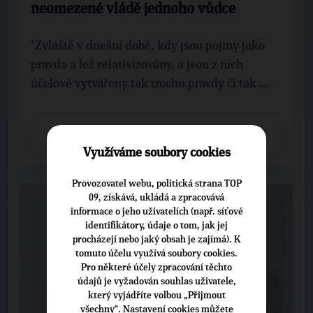
neomezené vládě jednoho vůdce
"Zvláště v dnešní době, kdy jsou pojmy jako
pravda a lež relativizovány, a jsou z nich
účelově vytvářeny tak trochu pravdy či tak ...
CELÝ ČLÁNEK
Využíváme soubory cookies
Provozovatel webu, politická strana TOP
09, získává, ukládá a zpracovává
informace o jeho uživatelích (např. síťové
identifikátory, údaje o tom, jak jej
procházejí nebo jaký obsah je zajímá). K
tomuto účelu využívá soubory cookies.
Pro některé účely zpracování těchto
údajů je vyžadován souhlas uživatele,
který vyjádříte volbou „Přijmout
všechny“. Nastavení cookies můžete