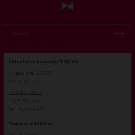
Celostátní kancelář TOP 09
Opletalova 1603/57
110 00 Praha 1
info@top09.cz
IDDS: 86ttzqc
tel.: 732 399 674
Tiskové oddělení