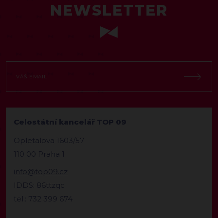
NEWSLETTER
Celostátní kancelář TOP 09
Opletalova 1603/57
110 00 Praha 1
info@top09.cz
IDDS: 86ttzqc
tel.: 732 399 674