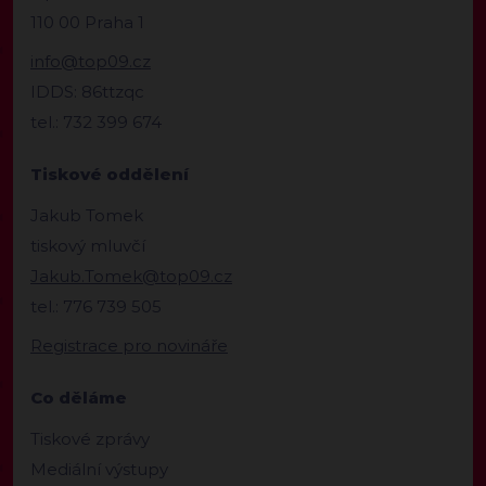
110 00 Praha 1
info@top09.cz
IDDS: 86ttzqc
tel.: 732 399 674
Tiskové oddělení
Jakub Tomek
tiskový mluvčí
Jakub.Tomek@top09.cz
tel.: 776 739 505
Registrace pro novináře
Co děláme
Tiskové zprávy
Mediální výstupy