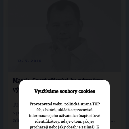
13. 7. 2016
Marek: Sport přispívá ke zdravému
vývoji celé společnosti
Využíváme soubory cookies
Provozovatel webu, politická strana TOP
TOP 09 vstupuje do krajských voleb
09, získává, ukládá a zpracovává
s programem nazvaným Středočeský kraj –
informace o jeho uživatelích (např. síťové
zdravé srdce Čech. Co v tomto programu jevá...
identifikátory, údaje o tom, jak jej
procházejí nebo jaký obsah je zajímá). K