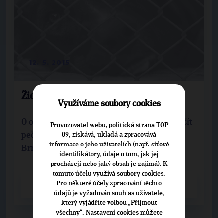
12. 5. 2015
Židlochovičtí chtějí útulek pro psy
Využíváme soubory cookies
O opuštěné a zatoulané psy a kočky chce začít
Provozovatel webu, politická strana TOP
pečovat vedení radnice v Židlochovicích na
09, získává, ukládá a zpracovává
informace o jeho uživatelích (např. síťové
Brněnsku.
identifikátory, údaje o tom, jak jej
procházejí nebo jaký obsah je zajímá). K
tomuto účelu využívá soubory cookies.
Pro některé účely zpracování těchto
CELÝ ČLÁNEK
údajů je vyžadován souhlas uživatele,
který vyjádříte volbou „Přijmout
všechny“. Nastavení cookies můžete