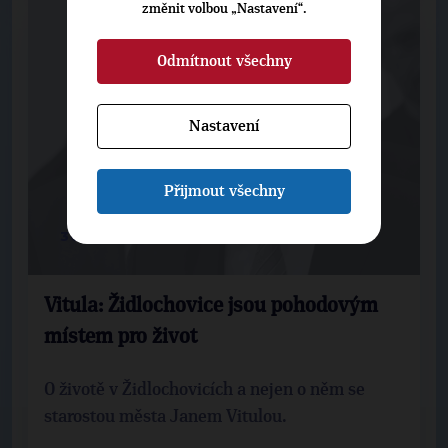
změnit volbou „Nastavení“.
Odmítnout všechny
Nastavení
Přijmout všechny
30. 4. 2015
Vitula: Židlochovice jsou pohodovým
místem pro život
O životě v Židlochovicích a nejen o něm se
starostou města Janem Vitulou.