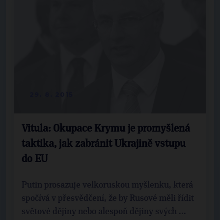
29. 8. 2015
Vitula: Okupace Krymu je promyšlená
taktika, jak zabránit Ukrajině vstupu
do EU
Putin prosazuje velkoruskou myšlenku, která
spočívá v přesvědčení, že by Rusové měli řídit
světové dějiny nebo alespoň dějiny svých ...