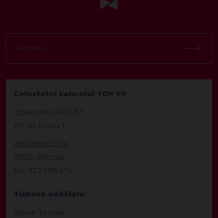
Celostátní kancelář TOP 09
Opletalova 1603/57
110 00 Praha 1
info@top09.cz
IDDS: 86ttzqc
tel.: 732 399 674
Tiskové oddělení
Jakub Tomek